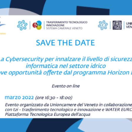
Prenota
zione
on line
Servizi
online