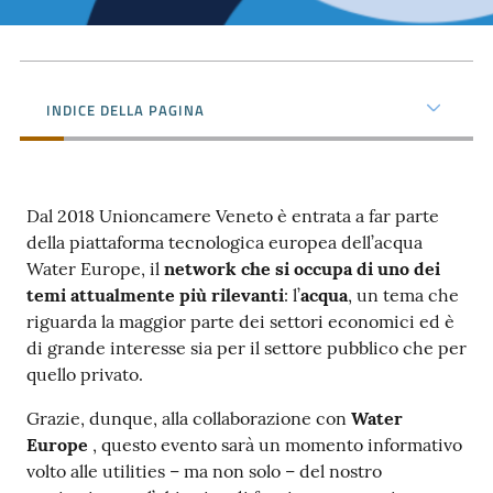
Contatti
INDICE DELLA PAGINA
Newsle
tter
Dal 2018 Unioncamere Veneto è entrata a far parte
della piattaforma tecnologica europea dell’acqua
Water Europe, il
network che si occupa di uno dei
temi attualmente più rilevanti
: l’
acqua
, un tema che
Sala
riguarda la maggior parte dei settori economici ed è
Stampa
di grande interesse sia per il settore pubblico che per
quello privato.
Grazie, dunque, alla collaborazione con
Water
Seguici
Europe
, questo evento sarà un momento informativo
su
volto alle utilities – ma non solo – del nostro