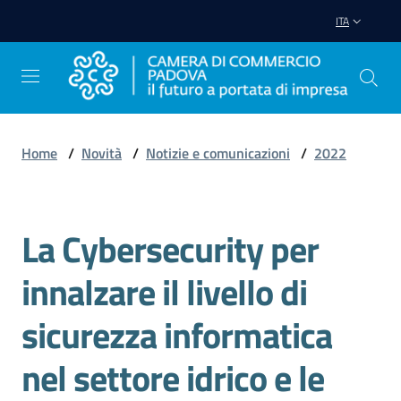
Vai al contenuto
Vai alla navigazione
Vai al footer
ITA
Home
/
Novità
/
Notizie e comunicazioni
/
2022
Avviare
Impresa
La Cybersecurity per
Salta al contenuto
Gestire
innalzare il livello di
Impresa
sicurezza informatica
nel settore idrico e le
Promuovere
Impresa