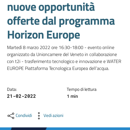
nuove opportunità
e
territorio
offerte dal programma
Horizon Europe
Tutelare
Impresa
e
Martedì 8 marzo 2022 ore 16:30-18:00 - evento online 
Consumatore
organizzato da Unioncamere del Veneto in collaborazione 
con t2i - trasferimento tecnologico e innovazione e WATER 
EUROPE Piattaforma Tecnologica Europea dell’acqua.
Impresa
Digitale
Data
:
Tempo di lettura
1
min
21-02-2022
La
Camera
Condividi
Vedi azioni