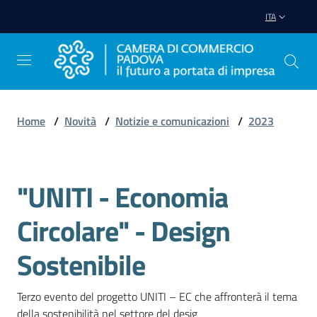
Vai al contenuto
Vai alla navigazione
Vai al footer
ITA
Home
/
Novità
/
Notizie e comunicazioni
/
2023
Avviare
Impresa
"UNITI - Economia
Salta al contenuto
Gestire
Circolare" - Design
Impresa
Sostenibile
Promuovere
Terzo evento del progetto UNITI – EC che affronterà il tema 
Impresa
della sostenibilità nel settore del desig