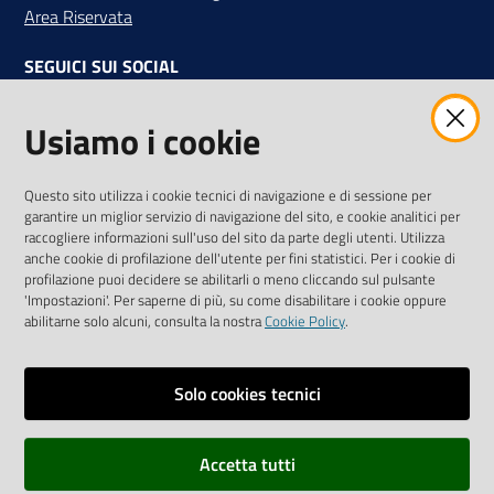
Area Riservata
SEGUICI SUI SOCIAL
Facebook
Instagram
Linkedin
Twitter
Youtube
Usiamo i cookie
Iscriviti alla Newsletter
"La Camera Informa"
Questo sito utilizza i cookie tecnici di navigazione e di sessione per
Ricevi tutti gli aggiornamenti su eventi, nuove opportunità e
garantire un miglior servizio di navigazione del sito, e cookie analitici per
adempimenti normativi
raccogliere informazioni sull'uso del sito da parte degli utenti. Utilizza
anche cookie di profilazione dell'utente per fini statistici. Per i cookie di
profilazione puoi decidere se abilitarli o meno cliccando sul pulsante
'Impostazioni'. Per saperne di più, su come disabilitare i cookie oppure
abilitarne solo alcuni, consulta la nostra
Cookie Policy
.
Sitemap
Accessibilità
Solo cookies tecnici
Privacy policy
Accetta tutti
Note legali