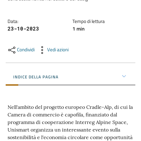
e
territorio
Data
:
Tempo di lettura
1
min
23-10-2023
Tutelare
Impresa
Condividi
Vedi azioni
e
Consumatore
INDICE DELLA PAGINA
Impresa
Digitale
Nell'ambito del progetto europeo Cradle-Alp, di cui la
Camera di commercio è capofila, finanziato dal
La
programma di cooperazione Interreg Alpine Space,
Camera
Unismart organizza un interessante evento sulla
sostenibilità e l'economia circolare come opportunità