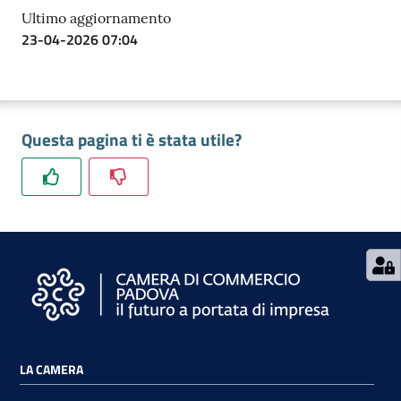
Ultimo aggiornamento
23-04-2026 07:04
Contatti
Questa pagina ti è stata utile?
Newsle
tter
Sala
Stampa
Seguici
LA CAMERA
su