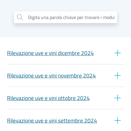
e
territorio
Digita una parola chiave per trovare i moduli
...
Tutelare
Impresa
e
Rilevazione uve e vini dicembre 2024
Consumatore
Rilevazione vini 20 12 2024
Rilevazione uve e vini novembre 2024
Impresa
Digitale
Rilevazione vini 13 12 2024
Rilevazione vini 29 11 2024
Rilevazione uve e vini ottobre 2024
Rilevazione vini 06 12 2024
La
Rilevazione vini 22 11 2024
Rilevazione vini 31 10 2024
Camera
Rilevazione uve e vini settembre 2024
Rilevazione vini 15 11 2024