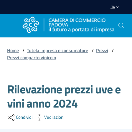
Vai al contenuto
Vai alla navigazione
Vai al footer
ITA
Home
/
Tutela impresa e consumatore
/
Prezzi
/
Prezzi comparto vinicolo
Avviare
Impresa
Rilevazione prezzi uve e
Gestire
Impresa
vini anno 2024
Condividi
Vedi azioni
Promuovere
Impresa