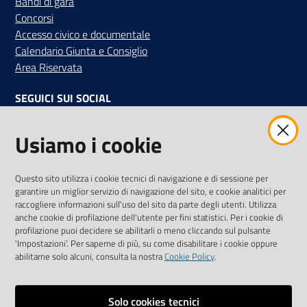
Bandi di gara
Concorsi
Accesso civico e documentale
Calendario Giunta e Consiglio
Area Riservata
SEGUICI SUI SOCIAL
Facebook
Instagram
Linkedin
Twitter
Youtube
Usiamo i cookie
Iscriviti alla Newsletter
"La Camera Informa"
Questo sito utilizza i cookie tecnici di navigazione e di sessione per
Ricevi tutti gli aggiornamenti su eventi, nuove opportunità e
garantire un miglior servizio di navigazione del sito, e cookie analitici per
adempimenti normativi
raccogliere informazioni sull'uso del sito da parte degli utenti. Utilizza
anche cookie di profilazione dell'utente per fini statistici. Per i cookie di
profilazione puoi decidere se abilitarli o meno cliccando sul pulsante
'Impostazioni'. Per saperne di più, su come disabilitare i cookie oppure
abilitarne solo alcuni, consulta la nostra
Cookie Policy
.
Sitemap
Accessibilità
Solo cookies tecnici