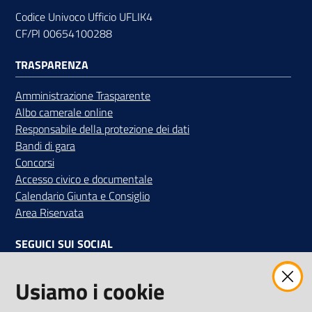
Codice Univoco Ufficio UFLIK4
CF/PI 00654100288
Contatti
TRASPARENZA
Amministrazione Trasparente
Albo camerale online
Newsle
Responsabile della protezione dei dati
tter
Bandi di gara
Concorsi
Accesso civico e documentale
Calendario Giunta e Consiglio
Sala
Area Riservata
Stampa
SEGUICI SUI SOCIAL
Seguici
Facebook
Instagram
Linkedin
Twitter
Youtube
Usiamo i cookie
su
Iscriviti alla Newsletter
"La Camera Informa"