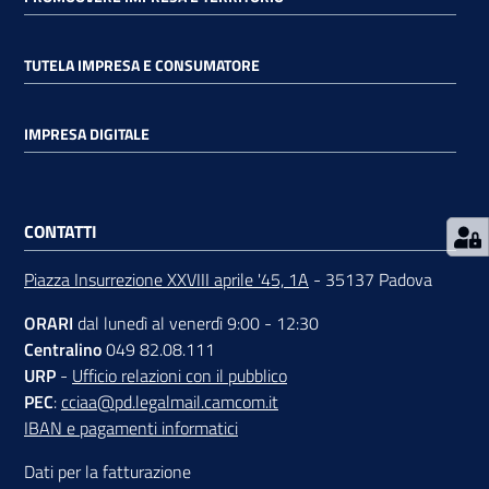
TUTELA IMPRESA E CONSUMATORE
IMPRESA DIGITALE
Prenota
zione
on line
CONTATTI
Piazza Insurrezione XXVIII aprile '45, 1A
- 35137 Padova
ORARI
dal lunedì al venerdì 9:00 - 12:30
Centralino
049 82.08.111
URP
-
Ufficio relazioni con il pubblico
PEC
:
cciaa@pd.legalmail.camcom.it
Servizi
IBAN e pagamenti informatici
online
Dati per la fatturazione