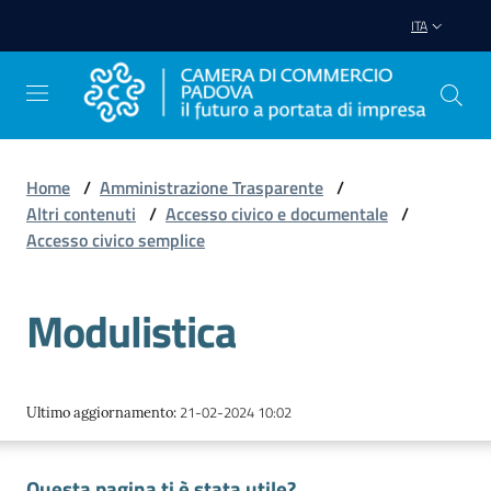
Vai al contenuto
Vai alla navigazione
Vai al footer
ITA
Home
/
Amministrazione Trasparente
/
Altri contenuti
/
Accesso civico e documentale
/
Avviare
Accesso civico semplice
Impresa
Modulistica
Gestire
Impresa
21-02-2024 10:02
Ultimo aggiornamento
:
Promuovere
Impresa
Questa pagina ti è stata utile?