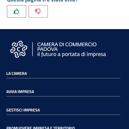
e
territorio
Tutelare
Impresa
e
Consumatore
LA CAMERA
Impresa
Digitale
AVVIA IMPRESA
La
GESTISCI IMPRESA
Camera
PROMUOVERE IMPRESA E TERRITORIO