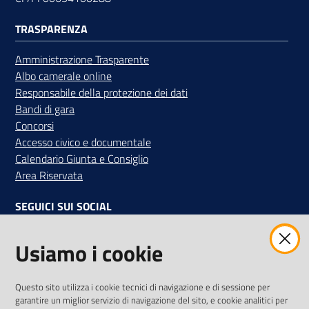
TRASPARENZA
Amministrazione Trasparente
Albo camerale online
Responsabile della protezione dei dati
Bandi di gara
Concorsi
Accesso civico e documentale
Calendario Giunta e Consiglio
Area Riservata
SEGUICI SUI SOCIAL
Facebook
Instagram
Linkedin
Twitter
Youtube
Usiamo i cookie
Iscriviti alla Newsletter
"La Camera Informa"
Questo sito utilizza i cookie tecnici di navigazione e di sessione per
Ricevi tutti gli aggiornamenti su eventi, nuove opportunità e
garantire un miglior servizio di navigazione del sito, e cookie analitici per