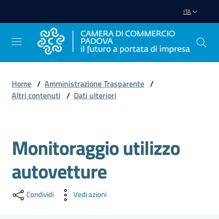
Vai al contenuto
Vai alla navigazione
Vai al footer
ITA
Home
/
Amministrazione Trasparente
/
Altri contenuti
/
Dati ulteriori
Avviare
Impresa
Monitoraggio utilizzo
Gestire
Impresa
autovetture
Condividi
Vedi azioni
Promuovere
Impresa