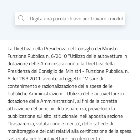
e
territorio
Digita una parola chiave per trovare i moduli
...
Tutelare
Impresa
La Direttiva della Presidenza del Consiglio dei Ministri -
e
Funzione Pubblica n. 6/2010 "Utilizzo delle autovetture in
Consumatore
dotazione delle Amministrazioni" e la Direttiva della
Presidenza del Consiglio dei Ministri - Funzione Pubblica, n.
6 del 28.3.2011, avente ad oggetto "Misure di
Impresa
contenimento e razionalizzazione della spesa delle
Digitale
Pubbliche Amministrazioni - Utilizzo delle autovetture in
dotazione delle Amministrazioni", ai fini della corretta
attuazione del principio di trasparenza, prevedono la
La
pubblicazione sul sito istituzionale, nell'apposita sezione
Camera
"Trasparenza, valutazione e merito", delle schede di
monitoraggio e dei dati relativi alla certificazione della spesa
sostenuta per le autovetture con riferimento