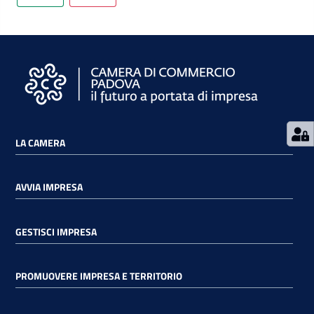
Contatti
Newsle
tter
LA CAMERA
AVVIA IMPRESA
Sala
Stampa
GESTISCI IMPRESA
Seguici
PROMUOVERE IMPRESA E TERRITORIO
su