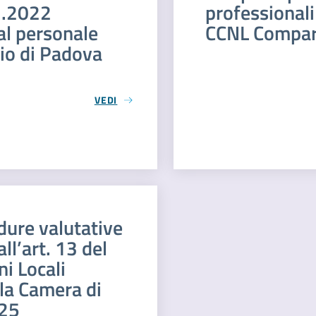
11.2022
professionali 
 al personale
CCNL Compart
io di Padova
VEDI
dure valutative
all’art. 13 del
i Locali
lla Camera di
025