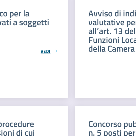
co per la
Avviso di ind
vati a soggetti
valutative per
all’art. 13 d
Funzioni Loca
della Camera
VEDI
 procedure
Concorso pubb
ioni di cui
n. 5 posti per 