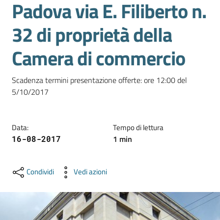
Padova via E. Filiberto n.
e
territorio
32 di proprietà della
Camera di commercio
Tutelare
Impresa
e
Scadenza termini presentazione offerte: ore 12:00 del 
Consumatore
5/10/2017
Data
:
Tempo di lettura
Impresa
1
min
16-08-2017
Digitale
Condividi
Vedi azioni
La
Camera