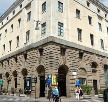
Prenota
zione
on line
Servizi
online