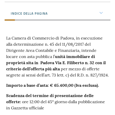
INDICE DELLA PAGINA
Contatti
La Camera di Commercio di Padova, in esecuzione
Newsle
alla determinazione n. 45 del 11/08/2017 del
tter
Dirigente Area Contabile e Finanziaria, intende
locare con asta pubblica l’
unità immobiliare di
proprietà sita in Padova Via E. Filiberto n. 32 con il
criterio dell’offerta più alta
per mezzo di offerte
Sala
segrete ai sensi dell’art. 73 lett. c) del R.D. n. 827/1924.
Stampa
Importo a base d’asta: € 65.400,00 (Iva esclusa).
Scadenza del termine di presentazione delle
Seguici
offerte:
ore 12:00 del 45° giorno dalla pubblicazione
su
in Gazzetta ufficiale