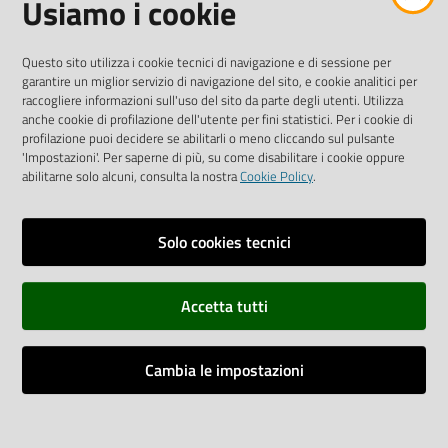
Usiamo i cookie
Iscriviti alla Newsletter
"La Camera Informa"
Questo sito utilizza i cookie tecnici di navigazione e di sessione per
Ricevi tutti gli aggiornamenti su eventi, nuove opportunità e
garantire un miglior servizio di navigazione del sito, e cookie analitici per
adempimenti normativi
raccogliere informazioni sull'uso del sito da parte degli utenti. Utilizza
anche cookie di profilazione dell'utente per fini statistici. Per i cookie di
profilazione puoi decidere se abilitarli o meno cliccando sul pulsante
'Impostazioni'. Per saperne di più, su come disabilitare i cookie oppure
abilitarne solo alcuni, consulta la nostra
Cookie Policy
.
Sitemap
Accessibilità
Solo cookies tecnici
Privacy policy
Accetta tutti
Note legali
Credits
Cambia le impostazioni
Assistenza
Impostazioni cookie