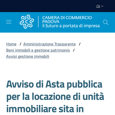
Vai al contenuto
Vai alla navigazione
Vai al footer
ITA
Home
/
Amministrazione Trasparente
/
Beni immobili e gestione patrimonio
/
Avviare
Avvisi gestione immobili
Impresa
Gestire
Avviso di Asta pubblica
Salta al contenuto
Impresa
per la locazione di unità
immobiliare sita in
Promuovere
Impresa