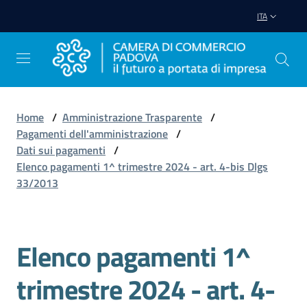
Vai al contenuto
Vai alla navigazione
Vai al footer
ITA
Home
/
Amministrazione Trasparente
/
Pagamenti dell'amministrazione
/
Avviare
Dati sui pagamenti
/
Impresa
Elenco pagamenti 1^ trimestre 2024 - art. 4-bis Dlgs
33/2013
Gestire
Impresa
Elenco pagamenti 1^
trimestre 2024 - art. 4-
Promuovere
Impresa