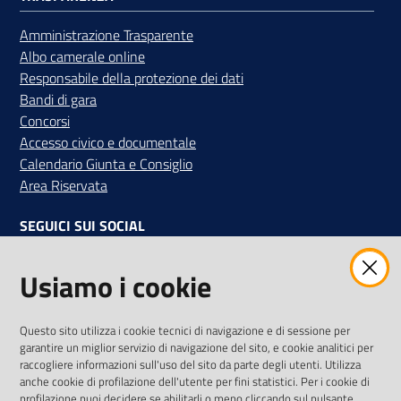
Amministrazione Trasparente
Albo camerale online
Responsabile della protezione dei dati
Bandi di gara
Concorsi
Accesso civico e documentale
Calendario Giunta e Consiglio
Area Riservata
SEGUICI SUI SOCIAL
Facebook
Instagram
Linkedin
Twitter
Youtube
Usiamo i cookie
Iscriviti alla Newsletter
"La Camera Informa"
Questo sito utilizza i cookie tecnici di navigazione e di sessione per
Ricevi tutti gli aggiornamenti su eventi, nuove opportunità e
garantire un miglior servizio di navigazione del sito, e cookie analitici per
adempimenti normativi
raccogliere informazioni sull'uso del sito da parte degli utenti. Utilizza
anche cookie di profilazione dell'utente per fini statistici. Per i cookie di
profilazione puoi decidere se abilitarli o meno cliccando sul pulsante