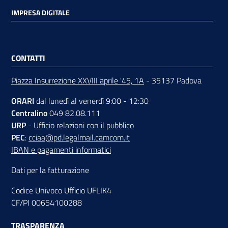
IMPRESA DIGITALE
Contatti
CONTATTI
Piazza Insurrezione XXVIII aprile '45, 1A
- 35137 Padova
Newsle
tter
ORARI
dal lunedì al venerdì 9:00 - 12:30
Centralino
049 82.08.111
URP
-
Ufficio relazioni con il pubblico
PEC
:
cciaa@pd.legalmail.camcom.it
Sala
IBAN e pagamenti informatici
Stampa
Dati per la fatturazione
Codice Univoco Ufficio UFLIK4
Seguici
CF/PI 00654100288
su
TRASPARENZA