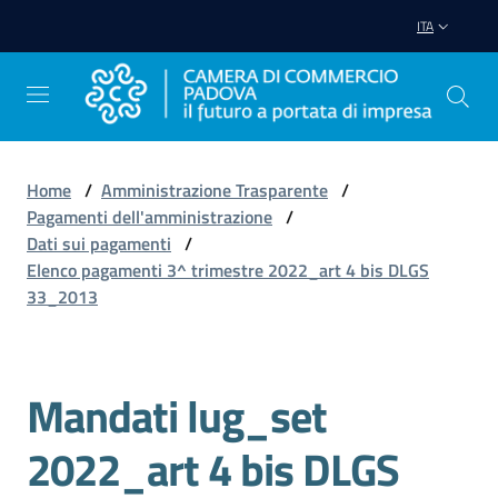
Vai al contenuto
Vai alla navigazione
Vai al footer
ITA
Home
/
Amministrazione Trasparente
/
Pagamenti dell'amministrazione
/
Avviare
Dati sui pagamenti
/
Impresa
Elenco pagamenti 3^ trimestre 2022_art 4 bis DLGS
33_2013
Gestire
Impresa
Mandati lug_set
2022_art 4 bis DLGS
Promuovere
Impresa