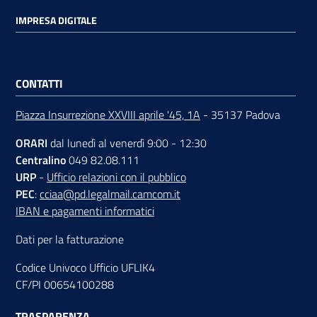
IMPRESA DIGITALE
Contatti
CONTATTI
Piazza Insurrezione XXVIII aprile '45, 1A
- 35137 Padova
Newsle
tter
ORARI
dal lunedì al venerdì 9:00 - 12:30
Centralino
049 82.08.111
URP
-
Ufficio relazioni con il pubblico
PEC
:
cciaa@pd.legalmail.camcom.it
Sala
IBAN e pagamenti informatici
Stampa
Dati per la fatturazione
Codice Univoco Ufficio UFLIK4
Seguici
CF/PI 00654100288
su
TRASPARENZA