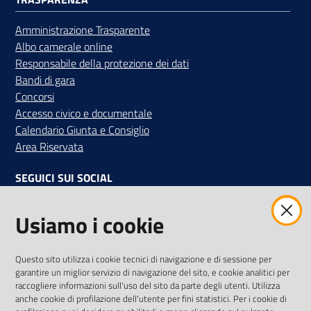
Amministrazione Trasparente
Albo camerale online
Responsabile della protezione dei dati
Bandi di gara
Concorsi
Accesso civico e documentale
Calendario Giunta e Consiglio
Area Riservata
SEGUICI SUI SOCIAL
Facebook
Instagram
Linkedin
Twitter
Youtube
Usiamo i cookie
Iscriviti alla Newsletter
"La Camera Informa"
Questo sito utilizza i cookie tecnici di navigazione e di sessione per
Ricevi tutti gli aggiornamenti su eventi, nuove opportunità e
garantire un miglior servizio di navigazione del sito, e cookie analitici per
adempimenti normativi
raccogliere informazioni sull'uso del sito da parte degli utenti. Utilizza
anche cookie di profilazione dell'utente per fini statistici. Per i cookie di