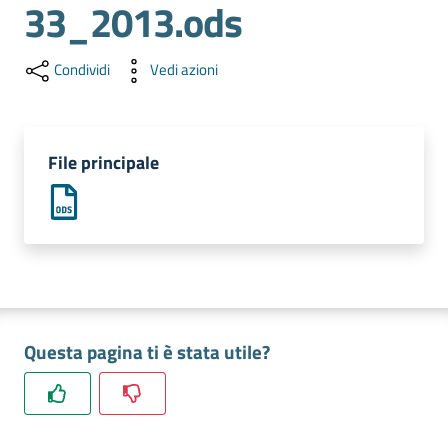
33_2013.ods
e
territorio
Condividi
Vedi azioni
Tutelare
Impresa
File principale
e
Consumatore
Impresa
Digitale
Questa pagina ti è stata utile?
La
Camera