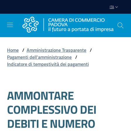
Vai al contenuto
Vai alla navigazione
Vai al footer
ITA
Home
/
Amministrazione Trasparente
/
Pagamenti dell'amministrazione
/
Avviare
Indicatore di tempestività dei pagamenti
Impresa
Gestire
AMMONTARE
Salta al contenuto
Impresa
COMPLESSIVO DEI
DEBITI E NUMERO
Promuovere
Impresa