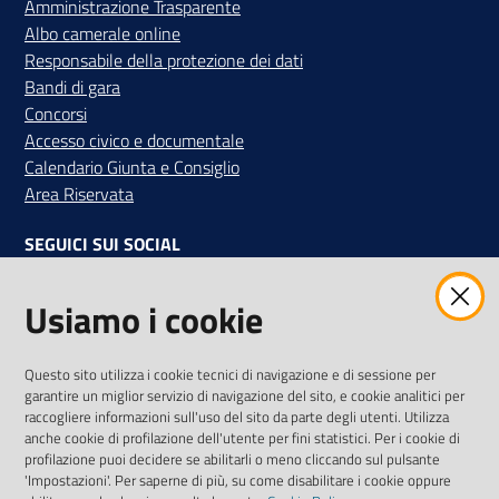
Amministrazione Trasparente
Albo camerale online
Responsabile della protezione dei dati
Bandi di gara
Concorsi
Accesso civico e documentale
Calendario Giunta e Consiglio
Area Riservata
SEGUICI SUI SOCIAL
Facebook
Instagram
Linkedin
Twitter
Youtube
Usiamo i cookie
Iscriviti alla Newsletter
"La Camera Informa"
Questo sito utilizza i cookie tecnici di navigazione e di sessione per
Ricevi tutti gli aggiornamenti su eventi, nuove opportunità e
garantire un miglior servizio di navigazione del sito, e cookie analitici per
adempimenti normativi
raccogliere informazioni sull'uso del sito da parte degli utenti. Utilizza
anche cookie di profilazione dell'utente per fini statistici. Per i cookie di
profilazione puoi decidere se abilitarli o meno cliccando sul pulsante
'Impostazioni'. Per saperne di più, su come disabilitare i cookie oppure