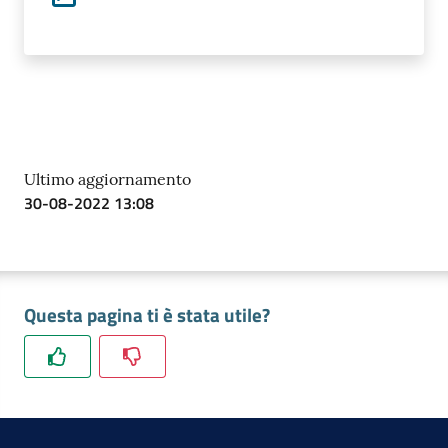
Prenota
zione
Ultimo aggiornamento
on line
30-08-2022 13:08
Questa pagina ti è stata utile?
Servizi
online