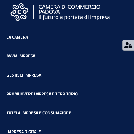
Contatti
LA CAMERA
Newsle
AVVIA IMPRESA
tter
GESTISCI IMPRESA
Sala
Stampa
PROMUOVERE IMPRESA E TERRITORIO
TUTELA IMPRESA E CONSUMATORE
Seguici
su
IMPRESA DIGITALE