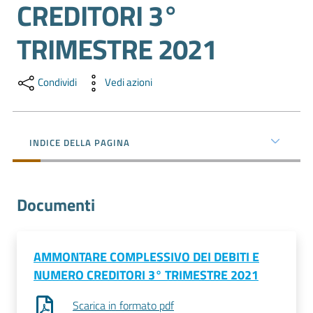
CREDITORI 3°
e
territorio
TRIMESTRE 2021
Tutelare
Condividi
Vedi azioni
Impresa
e
Consumatore
INDICE DELLA PAGINA
Impresa
Documenti
Digitale
AMMONTARE COMPLESSIVO DEI DEBITI E
La
NUMERO CREDITORI 3° TRIMESTRE 2021
Camera
Scarica in formato pdf