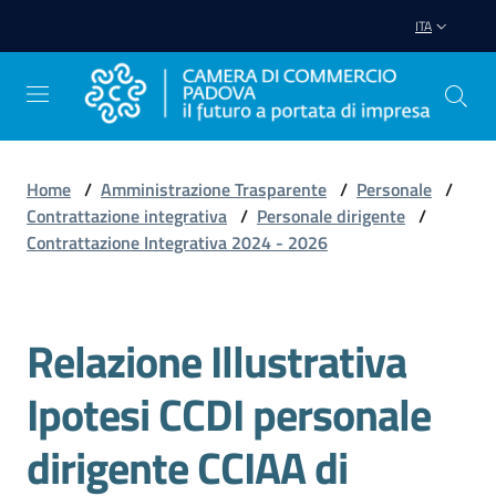
Vai al contenuto
Vai alla navigazione
Vai al footer
ITA
Home
/
Amministrazione Trasparente
/
Personale
/
Contrattazione integrativa
/
Personale dirigente
/
Avviare
Contrattazione Integrativa 2024 - 2026
Impresa
Gestire
Relazione Illustrativa
Salta al contenuto
Impresa
Ipotesi CCDI personale
dirigente CCIAA di
Promuovere
Impresa