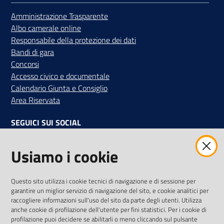
Amministrazione Trasparente
Albo camerale online
Responsabile della protezione dei dati
Bandi di gara
Concorsi
Accesso civico e documentale
Calendario Giunta e Consiglio
Area Riservata
SEGUICI SUI SOCIAL
Facebook
Instagram
Linkedin
Twitter
Youtube
Usiamo i cookie
Iscriviti alla Newsletter
"La Camera Informa"
Questo sito utilizza i cookie tecnici di navigazione e di sessione per
Ricevi tutti gli aggiornamenti su eventi, nuove opportunità e
garantire un miglior servizio di navigazione del sito, e cookie analitici per
adempimenti normativi
raccogliere informazioni sull'uso del sito da parte degli utenti. Utilizza
anche cookie di profilazione dell'utente per fini statistici. Per i cookie di
profilazione puoi decidere se abilitarli o meno cliccando sul pulsante