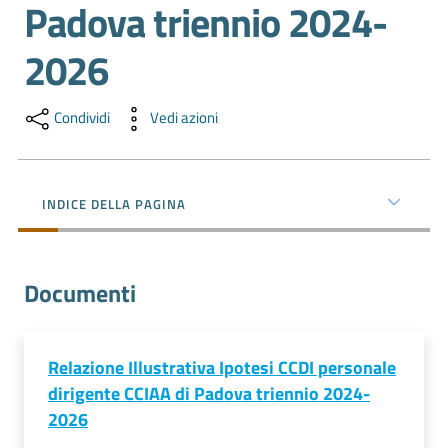
Padova triennio 2024-
e
territorio
2026
Tutelare
Condividi
Vedi azioni
Impresa
e
Consumatore
INDICE DELLA PAGINA
Impresa
Documenti
Digitale
Relazione Illustrativa Ipotesi CCDI personale
La
dirigente CCIAA di Padova triennio 2024-
Camera
2026