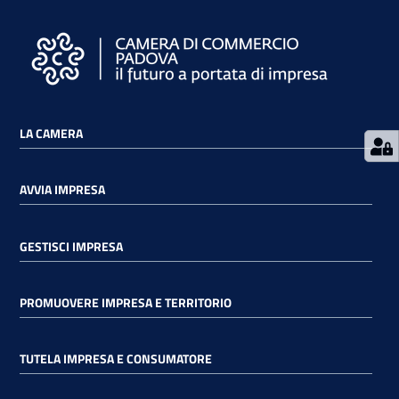
Contatti
LA CAMERA
Newsle
tter
AVVIA IMPRESA
GESTISCI IMPRESA
Sala
Stampa
PROMUOVERE IMPRESA E TERRITORIO
Seguici
TUTELA IMPRESA E CONSUMATORE
su