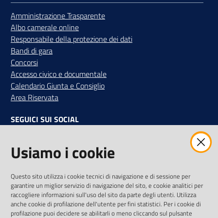
Amministrazione Trasparente
Albo camerale online
Responsabile della protezione dei dati
Bandi di gara
Concorsi
Accesso civico e documentale
Calendario Giunta e Consiglio
Area Riservata
SEGUICI SUI SOCIAL
Facebook
Instagram
Linkedin
Twitter
Youtube
Usiamo i cookie
Iscriviti alla Newsletter
"La Camera Informa"
Questo sito utilizza i cookie tecnici di navigazione e di sessione per
Ricevi tutti gli aggiornamenti su eventi, nuove opportunità e
garantire un miglior servizio di navigazione del sito, e cookie analitici per
adempimenti normativi
raccogliere informazioni sull'uso del sito da parte degli utenti. Utilizza
anche cookie di profilazione dell'utente per fini statistici. Per i cookie di
profilazione puoi decidere se abilitarli o meno cliccando sul pulsante