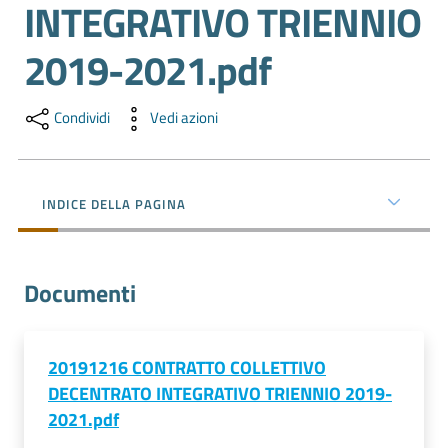
INTEGRATIVO TRIENNIO
e
territorio
2019-2021.pdf
Tutelare
Condividi
Vedi azioni
Impresa
e
Consumatore
INDICE DELLA PAGINA
Impresa
Documenti
Digitale
20191216 CONTRATTO COLLETTIVO
La
DECENTRATO INTEGRATIVO TRIENNIO 2019-
Camera
2021.pdf