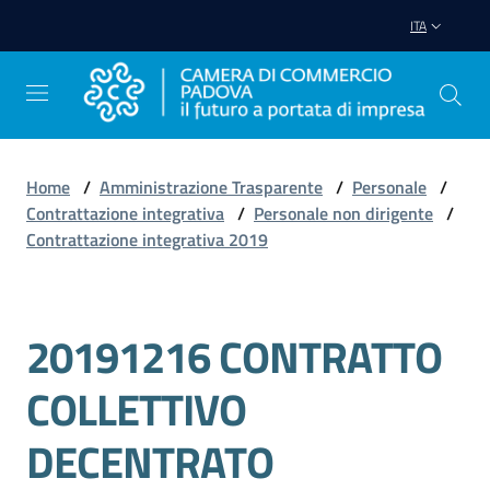
Vai al contenuto
Vai alla navigazione
Vai al footer
ITA
Home
/
Amministrazione Trasparente
/
Personale
/
Contrattazione integrativa
/
Personale non dirigente
/
Avviare
Contrattazione integrativa 2019
Impresa
Gestire
20191216 CONTRATTO
Salta al contenuto
Impresa
COLLETTIVO
DECENTRATO
Promuovere
Impresa