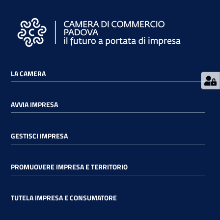
Contatti
LA CAMERA
Newsle
tter
AVVIA IMPRESA
GESTISCI IMPRESA
Sala
Stampa
PROMUOVERE IMPRESA E TERRITORIO
Seguici
TUTELA IMPRESA E CONSUMATORE
su