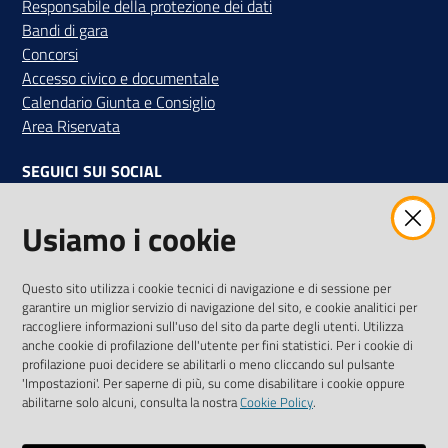
Responsabile della protezione dei dati
Bandi di gara
Concorsi
Accesso civico e documentale
Calendario Giunta e Consiglio
Area Riservata
SEGUICI SUI SOCIAL
Facebook
Instagram
Linkedin
Twitter
Youtube
Usiamo i cookie
Iscriviti alla Newsletter
"La Camera Informa"
Questo sito utilizza i cookie tecnici di navigazione e di sessione per
Ricevi tutti gli aggiornamenti su eventi, nuove opportunità e
garantire un miglior servizio di navigazione del sito, e cookie analitici per
adempimenti normativi
raccogliere informazioni sull'uso del sito da parte degli utenti. Utilizza
anche cookie di profilazione dell'utente per fini statistici. Per i cookie di
profilazione puoi decidere se abilitarli o meno cliccando sul pulsante
'Impostazioni'. Per saperne di più, su come disabilitare i cookie oppure
abilitarne solo alcuni, consulta la nostra
Cookie Policy
.
Sitemap