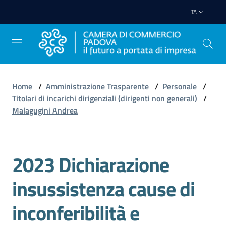
Vai al contenuto
Vai alla navigazione
Vai al footer
ITA
Home
/
Amministrazione Trasparente
/
Personale
/
Titolari di incarichi dirigenziali (dirigenti non generali)
/
Avviare
Malagugini Andrea
Impresa
Gestire
2023 Dichiarazione
Salta al contenuto
Impresa
insussistenza cause di
inconferibilità e
Promuovere
Impresa