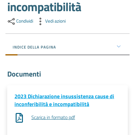
incompatibilità
e
territorio
Condividi
Vedi azioni
Tutelare
Impresa
INDICE DELLA PAGINA
e
Consumatore
Documenti
Impresa
Digitale
2023 Dichiarazione insussistenza cause di
inconferibilità e incompatibilità
La
Scarica in formato pdf
Camera