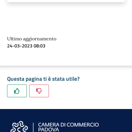
Ultimo aggiornamento
Prenota
24-03-2023 08:03
zione
on line
Questa pagina ti è stata utile?
Servizi
online