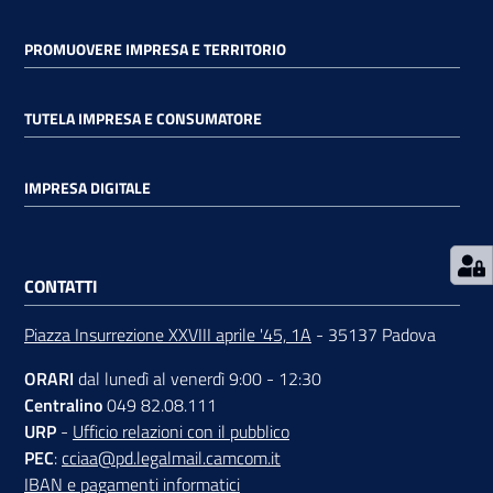
PROMUOVERE IMPRESA E TERRITORIO
TUTELA IMPRESA E CONSUMATORE
Prenota
zione
IMPRESA DIGITALE
on line
CONTATTI
Piazza Insurrezione XXVIII aprile '45, 1A
- 35137 Padova
ORARI
dal lunedì al venerdì 9:00 - 12:30
Centralino
049 82.08.111
Servizi
URP
-
Ufficio relazioni con il pubblico
online
PEC
:
cciaa@pd.legalmail.camcom.it
IBAN e pagamenti informatici