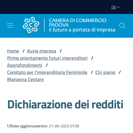
Vai al contenuto
Vai alla navigazione
Vai al footer
ITA
Home
/
Avvia impresa
/
Primo orientamento futuri imprenditori
/
Avviare
Approfondimenti
/
Impresa
Comitato per l'imprenditoria Femminile
/
Chi siamo
/
Marianna Cestaro
Gestire
Impresa
Dichiarazione dei redditi
Promuovere
21-09-2023 07:09
Ultimo aggiornamento
:
Impresa