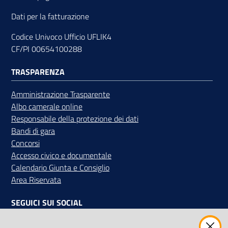
Dati per la fatturazione
Codice Univoco Ufficio UFLIK4
Contatti
CF/PI 00654100288
TRASPARENZA
Newsle
Amministrazione Trasparente
tter
Albo camerale online
Responsabile della protezione dei dati
Bandi di gara
Concorsi
Sala
Accesso civico e documentale
Stampa
Calendario Giunta e Consiglio
Area Riservata
Seguici
SEGUICI SUI SOCIAL
su
Facebook
Instagram
Linkedin
Twitter
Youtube