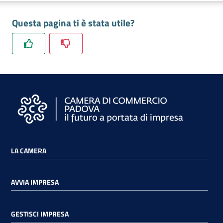
e
territorio
Questa pagina ti è stata utile?
Tutelare
Impresa
e
Consumatore
Impresa
Digitale
LA CAMERA
AVVIA IMPRESA
La
Camera
GESTISCI IMPRESA