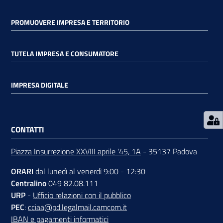
PROMUOVERE IMPRESA E TERRITORIO
TUTELA IMPRESA E CONSUMATORE
Prenota
zione
IMPRESA DIGITALE
on line
CONTATTI
Piazza Insurrezione XXVIII aprile '45, 1A
- 35137 Padova
ORARI
dal lunedì al venerdì 9:00 - 12:30
Centralino
049 82.08.111
Servizi
URP
-
Ufficio relazioni con il pubblico
online
PEC
:
cciaa@pd.legalmail.camcom.it
IBAN e pagamenti informatici