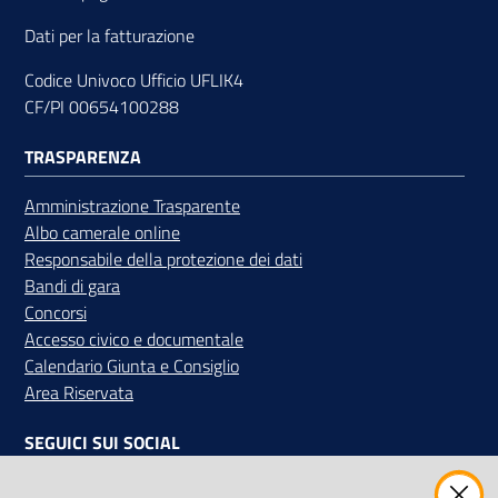
Dati per la fatturazione
Codice Univoco Ufficio UFLIK4
Contatti
CF/PI 00654100288
TRASPARENZA
Newsle
Amministrazione Trasparente
tter
Albo camerale online
Responsabile della protezione dei dati
Bandi di gara
Concorsi
Sala
Accesso civico e documentale
Stampa
Calendario Giunta e Consiglio
Area Riservata
Seguici
SEGUICI SUI SOCIAL
su
Facebook
Instagram
Linkedin
Twitter
Youtube