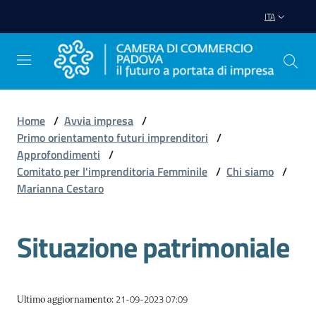
Vai al contenuto
Vai alla navigazione
Vai al footer
ITA
Home
/
Avvia impresa
/
Primo orientamento futuri imprenditori
/
Avviare
Approfondimenti
/
Impresa
Comitato per l'imprenditoria Femminile
/
Chi siamo
/
Marianna Cestaro
Gestire
Impresa
Situazione patrimoniale
Promuovere
21-09-2023 07:09
Ultimo aggiornamento
:
Impresa