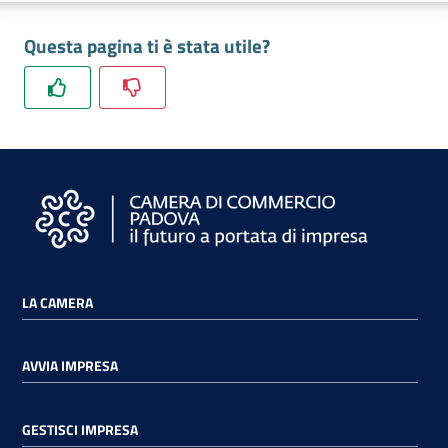
e
territorio
Questa pagina ti è stata utile?
Tutelare
Impresa
e
Consumatore
Impresa
Digitale
LA CAMERA
AVVIA IMPRESA
La
Camera
GESTISCI IMPRESA