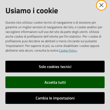
Facebook
Instagram
Linkedin
Twitter
Youtube
Usiamo i cookie
Iscriviti alla Newsletter
"La Camera Informa"
Questo sito utilizza i cookie tecnici di navigazione e di sessione per
Ricevi tutti gli aggiornamenti su eventi, nuove opportunità e
garantire un miglior servizio di navigazione del sito, e cookie analitici per
adempimenti normativi
raccogliere informazioni sull'uso del sito da parte degli utenti. Utilizza
anche cookie di profilazione dell'utente per fini statistici. Per i cookie di
profilazione puoi decidere se abilitarli o meno cliccando sul pulsante
'Impostazioni'. Per saperne di più, su come disabilitare i cookie oppure
abilitarne solo alcuni, consulta la nostra
Cookie Policy
.
Sitemap
Accessibilità
Solo cookies tecnici
Privacy policy
Accetta tutti
Note legali
Credits
Cambia le impostazioni
Assistenza