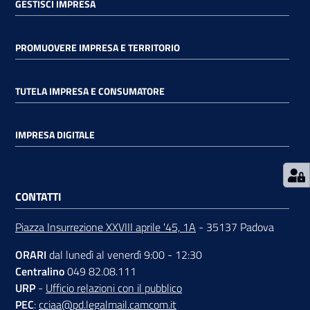
GESTISCI IMPRESA
PROMUOVERE IMPRESA E TERRITORIO
TUTELA IMPRESA E CONSUMATORE
Prenota
zione
on line
IMPRESA DIGITALE
CONTATTI
Piazza Insurrezione XXVIII aprile '45, 1A
- 35137 Padova
ORARI
dal lunedì al venerdì 9:00 - 12:30
Servizi
Centralino
049 82.08.111
online
URP
-
Ufficio relazioni con il pubblico
PEC
:
cciaa@pd.legalmail.camcom.it