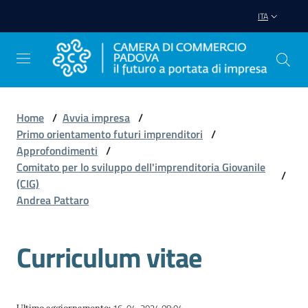
Vai al contenuto
Vai alla navigazione
Vai al footer
ITA
Home
/
Avvia impresa
/
Primo orientamento futuri imprenditori
/
Avviare
Approfondimenti
/
Impresa
Comitato per lo sviluppo dell'imprenditoria Giovanile
/
(CIG)
Andrea Pattaro
Gestire
Impresa
Curriculum vitae
Promuovere
Impresa