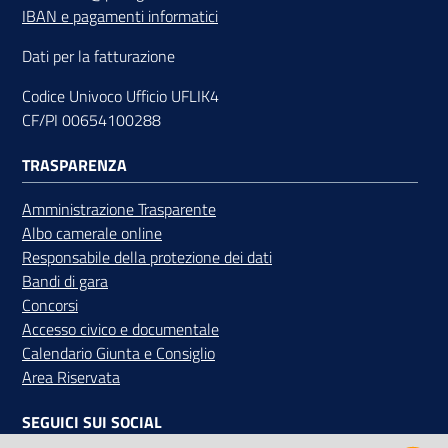
IBAN e pagamenti informatici
Dati per la fatturazione
Contatti
Codice Univoco Ufficio UFLIK4
CF/PI 00654100288
TRASPARENZA
Newsle
tter
Amministrazione Trasparente
Albo camerale online
Responsabile della protezione dei dati
Bandi di gara
Sala
Concorsi
Stampa
Accesso civico e documentale
Calendario Giunta e Consiglio
Area Riservata
Seguici
su
SEGUICI SUI SOCIAL