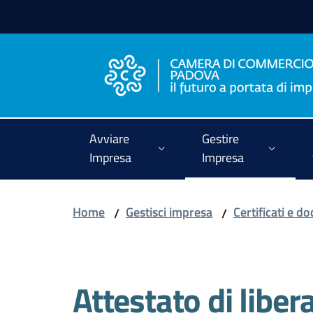
Vai al contenuto
Vai alla navigazione
Vai al footer
Avviare
Gestire
Impresa
Impresa
Home
Gestisci impresa
Certificati e d
/
/
Salta al contenuto
Attestato di liber