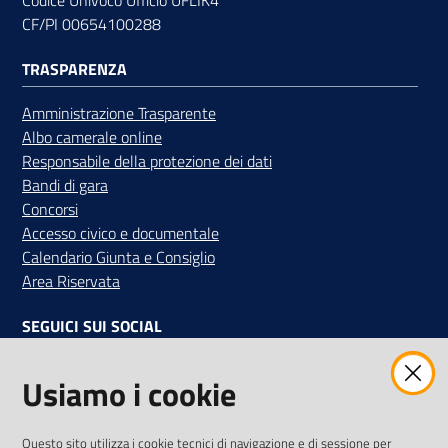
CF/PI 00654100288
TRASPARENZA
Contatti
Amministrazione Trasparente
Albo camerale online
Responsabile della protezione dei dati
Newsle
Bandi di gara
tter
Concorsi
Accesso civico e documentale
Calendario Giunta e Consiglio
Area Riservata
Sala
Stampa
SEGUICI SUI SOCIAL
Facebook
Instagram
Linkedin
Twitter
Youtube
Usiamo i cookie
Seguici
su
Iscriviti alla Newsletter
"La Camera Informa"
Questo sito utilizza i cookie tecnici di navigazione e di sessione per