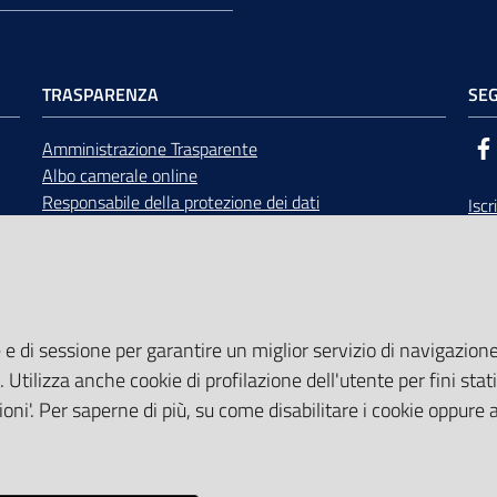
TRASPARENZA
SEG
Amministrazione Trasparente
Albo camerale online
Responsabile della protezione dei dati
Iscr
Bandi di gara
Rice
Concorsi
opp
Accesso civico e documentale
Calendario Giunta e Consiglio
Area Riservata
 e di sessione per garantire un miglior servizio di navigazione 
. Utilizza anche cookie di profilazione dell'utente per fini stati
oni'. Per saperne di più, su come disabilitare i cookie oppure 