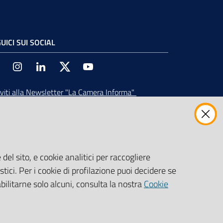
UICI SUI SOCIAL
Facebook
Instagram
Linkedin
Twitter
Youtube
iviti alla Newsletter
"La Camera Informa"
vi tutti gli aggiornamenti su eventi, nuove
ortunità e adempimenti normativi
del sito, e cookie analitici per raccogliere
stici. Per i cookie di profilazione puoi decidere se
abilitarne solo alcuni, consulta la nostra
Cookie