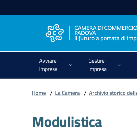
Vai al contenuto
Vai alla navigazione
Vai al footer
Avviare
Gestire
Impresa
Impresa
Home
La Camera
Archivio storico de
/
/
Modulistica