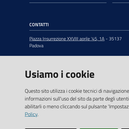
CONTATTI
Piazza Insurrezione XXVIII aprile '45, 1A
- 35137
Padova
ORARI
dal lunedì al venerdì 9:00 - 12:30
Centralino
049 82.08.111
Usiamo i cookie
URP
-
Ufficio relazioni con il pubblico
PEC
:
cciaa@pd.legalmail.camcom.it
IBAN e pagamenti informatici
Questo sito utilizza i cookie tecnici di navigazione
Dati per la fatturazione
informazioni sull'uso del sito da parte degli utenti
abilitarli o meno cliccando sul pulsante 'Impostazi
Codice Univoco Ufficio UFLIK4
Policy
.
CF/PI 00654100288