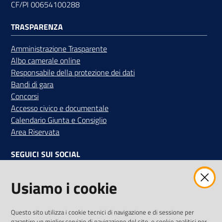
CF/PI 00654100288
TRASPARENZA
Amministrazione Trasparente
Albo camerale online
Responsabile della protezione dei dati
Bandi di gara
Concorsi
Accesso civico e documentale
Calendario Giunta e Consiglio
Area Riservata
SEGUICI SUI SOCIAL
Facebook
Instagram
Linkedin
Twitter
Youtube
Usiamo i cookie
Iscriviti alla Newsletter
"La Camera Informa"
Questo sito utilizza i cookie tecnici di navigazione e di sessione per
Ricevi tutti gli aggiornamenti su eventi, nuove opportunità e
garantire un miglior servizio di navigazione del sito, e cookie analitici per