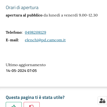
Orari di apertura
apertura al pubblico
da lunedì a venerdì 9.00-12.30
Contatti
Telefono
:
0498208129
E-mail
:
elenchi@pd.camcom.it
Newsle
tter
Ultimo aggiornamento
Sala
14-05-2024 07:05
Stampa
Seguici
Questa pagina ti è stata utile?
su