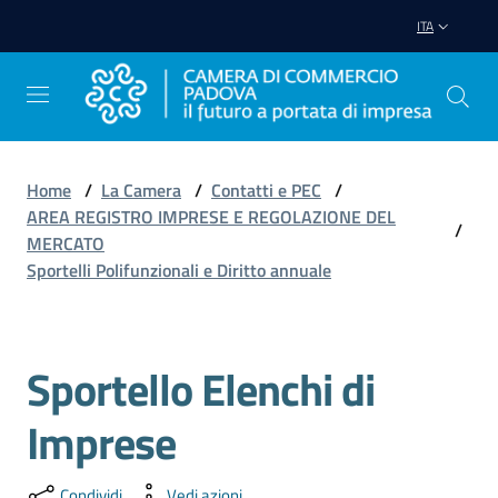
Vai al contenuto
Vai alla navigazione
Vai al footer
ITA
Home
/
La Camera
/
Contatti e PEC
/
AREA REGISTRO IMPRESE E REGOLAZIONE DEL
Avviare
/
MERCATO
Impresa
Sportelli Polifunzionali e Diritto annuale
Gestire
Impresa
Sportello Elenchi di
Salta al contenuto
Imprese
Promuovere
Impresa
Condividi
Vedi azioni