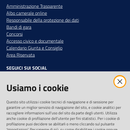
Amministrazione Trasparente
Albo camerale online
Responsabile della protezione dei dati
Bandi di gara
Concorsi
Accesso civico e documentale
Calendario Giunta e Consiglio
Area Riservata
SEGUICI SUI SOCIAL
Facebook
Instagram
Linkedin
Twitter
Youtube
Usiamo i cookie
Iscriviti alla Newsletter
"La Camera Informa"
Questo sito utilizza i cookie tecnici di navigazione e di sessione per
Ricevi tutti gli aggiornamenti su eventi, nuove opportunità e
garantire un miglior servizio di navigazione del sito, e cookie analitici per
adempimenti normativi
raccogliere informazioni sull'uso del sito da parte degli utenti. Utilizza
anche cookie di profilazione dell'utente per fini statistici. Per i cookie di
profilazione puoi decidere se abilitarli o meno cliccando sul pulsante
'Impostazioni'. Per saperne di più, su come disabilitare i cookie oppure