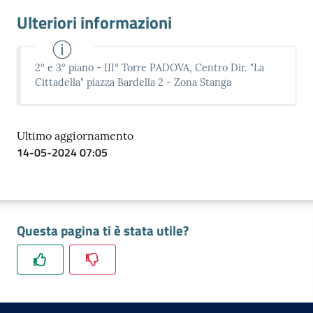
Ulteriori informazioni
2° e 3° piano - III° Torre PADOVA, Centro Dir. "La
Cittadella" piazza Bardella 2 - Zona Stanga
Prenota
zione
on line
Ultimo aggiornamento
14-05-2024 07:05
Questa pagina ti è stata utile?
Servizi
online