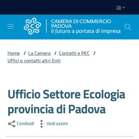
Vai al contenuto
Vai alla navigazione
Vai al footer
ITA
Home
/
La Camera
/
Contatti e PEC
/
Uffici e contatti altri Enti
Avviare
Impresa
Ufficio Settore Ecologia
Salta al contenuto
Gestire
Impresa
provincia di Padova
Condividi
Vedi azioni
Promuovere
Impresa