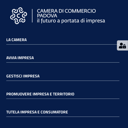
Contatti
LA CAMERA
Newsle
tter
AVVIA IMPRESA
GESTISCI IMPRESA
Sala
Stampa
PROMUOVERE IMPRESA E TERRITORIO
Seguici
TUTELA IMPRESA E CONSUMATORE
su