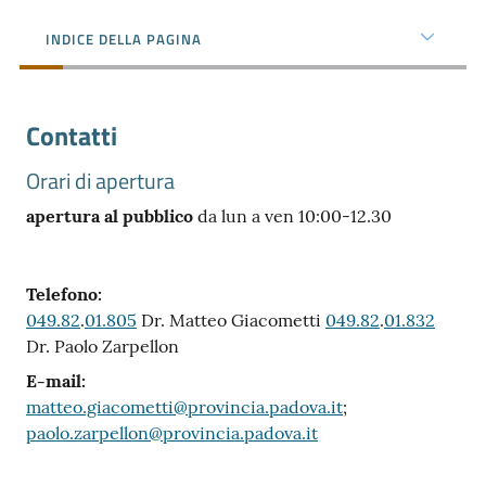
e
territorio
INDICE DELLA PAGINA
Tutelare
Contatti
Impresa
e
Orari di apertura
Consumatore
apertura al pubblico
da lun a ven 10:00-12.30
Impresa
Telefono
:
Digitale
049.82
.
01.805
Dr. Matteo Giacometti
049.82
.
01.832
Dr. Paolo Zarpellon
E-mail
:
La
matteo.giacometti@provincia.padova.it
;
Camera
paolo.zarpellon@provincia.padova.it