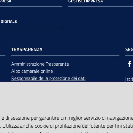
MPRESA
GESTISCI IMPRESA
DIGITALE
TRASPARENZA
SEG
Amministrazione Trasparente
Albo camerale online
Responsabile della protezione dei dati
Iscr
Bandi di gara
Rice
Concorsi
opp
Accesso civico e documentale
Calendario Giunta e Consiglio
Area Riservata
 e di sessione per garantire un miglior servizio di navigazione 
. Utilizza anche cookie di profilazione dell'utente per fini stati