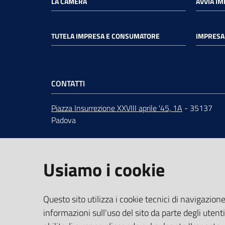
LA CAMERA
AVVIA I
TUTELA IMPRESA E CONSUMATORE
IMPRESA 
CONTATTI
Piazza Insurrezione XXVIII aprile '45, 1A
- 35137
Padova
ORARI
dal lunedì al venerdì 9:00 - 12:30
Centralino
049 82.08.111
Usiamo i cookie
URP
-
Ufficio relazioni con il pubblico
PEC
:
cciaa@pd.legalmail.camcom.it
IBAN e pagamenti informatici
Questo sito utilizza i cookie tecnici di navigazione
Dati per la fatturazione
informazioni sull'uso del sito da parte degli utenti