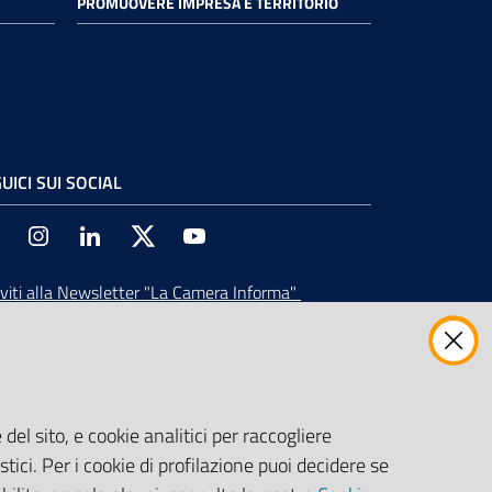
PROMUOVERE IMPRESA E TERRITORIO
UICI SUI SOCIAL
Facebook
Instagram
Linkedin
Twitter
Youtube
iviti alla Newsletter
"La Camera Informa"
vi tutti gli aggiornamenti su eventi, nuove
ortunità e adempimenti normativi
del sito, e cookie analitici per raccogliere
stici. Per i cookie di profilazione puoi decidere se