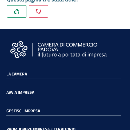
e
territorio
Tutelare
Impresa
e
Consumatore
LA CAMERA
Impresa
Digitale
AVVIA IMPRESA
La
GESTISCI IMPRESA
Camera
PROMUOVERE IMPRESA E TERRITORIO