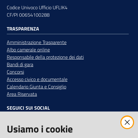
Codice Univoco Ufficio UFLIK4
CF/PI 00654100288
Contatti
TRASPARENZA
Amministrazione Trasparente
Albo camerale online
Newsle
Responsabile della protezione dei dati
tter
Bandi di gara
Concorsi
Accesso civico e documentale
Calendario Giunta e Consiglio
Sala
Area Riservata
Stampa
SEGUICI SUI SOCIAL
Seguici
Facebook
Instagram
Linkedin
Twitter
Youtube
Usiamo i cookie
su
Iscriviti alla Newsletter
"La Camera Informa"