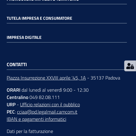
TUTELA IMPRESA E CONSUMATORE
IMPRESA DIGITALE
Prenota
zione
on line
CONTATTI
Piazza Insurrezione XXVIII aprile '45, 1A
- 35137 Padova
ORARI
dal lunedì al venerdì 9:00 - 12:30
Centralino
049 82.08.111
URP
-
Ufficio relazioni con il pubblico
PEC
:
cciaa@pd.legalmail.camcom.it
Servizi
IBAN e pagamenti informatici
online
Dati per la fatturazione