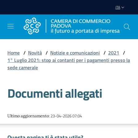
Vai al contenuto
Vai alla navigazione
Vai al footer
ITA
Home
/
Novità
/
Notizie e comunicazioni
/
2021
/
1° Luglio 2021: stop ai contanti per i pagamenti presso la
Avviare
sede camerale
Impresa
Documenti allegati
Gestire
Impresa
23-04-2026 07:04
Ultimo aggiornamento
:
Promuovere
Impresa
Questa pagina ti è stata utile?