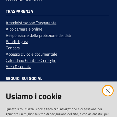
TRASPARENZA
Amministrazione Trasparente
Albo camerale online
Responsabile della protezione dei dati
Bandi di gara
Concorsi
Accesso civico e documentale
Calendario Giunta e Consiglio
Area Riservata
SEGUICI SUI SOCIAL
Facebook
Instagram
Linkedin
Twitter
Youtube
Usiamo i cookie
Iscriviti alla Newsletter
"La Camera Informa"
Questo sito utilizza i cookie tecnici di navigazione e di sessione per
Ricevi tutti gli aggiornamenti su eventi, nuove opportunità e
garantire un miglior servizio di navigazione del sito, e cookie analitici per