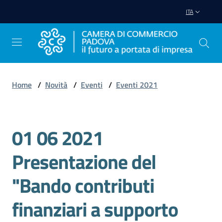
Vai al contenuto
Vai alla navigazione
Vai al footer
ITA
Home
/
Novità
/
Eventi
/
Eventi 2021
Avviare
Impresa
01 06 2021
Salta al contenuto
Gestire
Presentazione del
Impresa
"Bando contributi
finanziari a supporto
Promuovere
Impresa