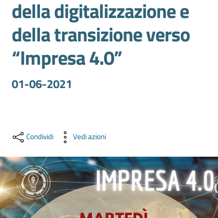
della digitalizzazione e
e
territorio
della transizione verso
“Impresa 4.0”
Tutelare
Impresa
e
01-06-2021
Consumatore
Impresa
Condividi
Vedi azioni
Digitale
La
Camera