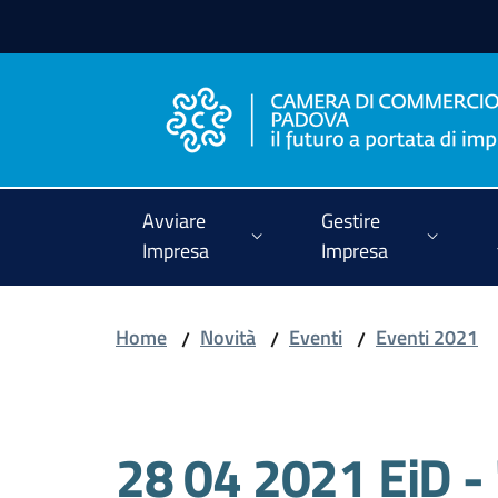
Vai al contenuto
Vai alla navigazione
Vai al footer
Avviare
Gestire
Impresa
Impresa
Home
Novità
Eventi
Eventi 2021
/
/
/
Salta al contenuto
28 04 2021 EiD -