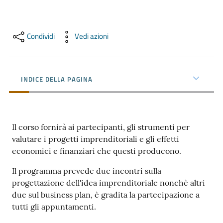
e
territorio
Condividi
Vedi azioni
Tutelare
Impresa
INDICE DELLA PAGINA
e
Consumatore
Il corso fornirà ai partecipanti, gli strumenti per
Impresa
valutare i progetti imprenditoriali e gli effetti
Digitale
economici e finanziari che questi producono.
Il programma prevede due incontri sulla
progettazione dell'idea imprenditoriale nonchè altri
La
due sul business plan, è gradita la partecipazione a
Camera
tutti gli appuntamenti.