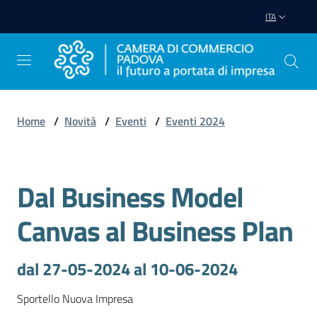
Vai al contenuto
Vai alla navigazione
Vai al footer
ITA
Home
/
Novità
/
Eventi
/
Eventi 2024
Avviare
Impresa
Dal Business Model
Salta al contenuto
Gestire
Canvas al Business Plan
Impresa
dal 27-05-2024 al 10-06-2024
Promuovere
Sportello Nuova Impresa
Impresa