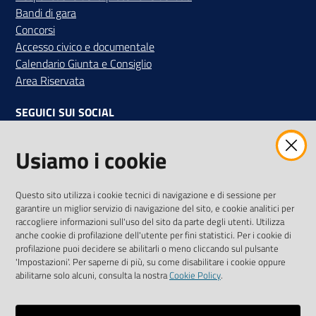
Bandi di gara
Concorsi
Accesso civico e documentale
Calendario Giunta e Consiglio
Area Riservata
SEGUICI SUI SOCIAL
Facebook
Instagram
Linkedin
Twitter
Youtube
Usiamo i cookie
Iscriviti alla Newsletter
"La Camera Informa"
Questo sito utilizza i cookie tecnici di navigazione e di sessione per
Ricevi tutti gli aggiornamenti su eventi, nuove opportunità e
garantire un miglior servizio di navigazione del sito, e cookie analitici per
adempimenti normativi
raccogliere informazioni sull'uso del sito da parte degli utenti. Utilizza
anche cookie di profilazione dell'utente per fini statistici. Per i cookie di
profilazione puoi decidere se abilitarli o meno cliccando sul pulsante
'Impostazioni'. Per saperne di più, su come disabilitare i cookie oppure
abilitarne solo alcuni, consulta la nostra
Cookie Policy
.
Sitemap