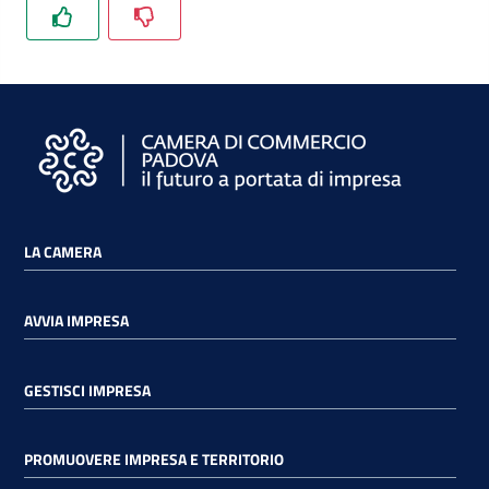
e
territorio
Tutelare
Impresa
e
Consumatore
LA CAMERA
Impresa
Digitale
AVVIA IMPRESA
GESTISCI IMPRESA
La
Camera
PROMUOVERE IMPRESA E TERRITORIO