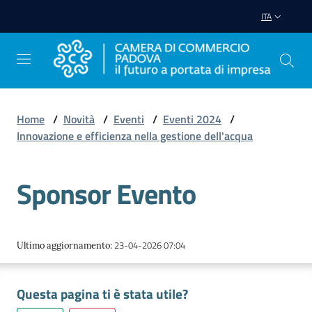
Vai al contenuto
Vai alla navigazione
Vai al footer
ITA
Home
/
Novità
/
Eventi
/
Eventi 2024
/
Innovazione e efficienza nella gestione dell'acqua
Avviare
Impresa
Sponsor Evento
Gestire
Impresa
23-04-2026 07:04
Ultimo aggiornamento
:
Promuovere
Questa pagina ti è stata utile?
Impresa