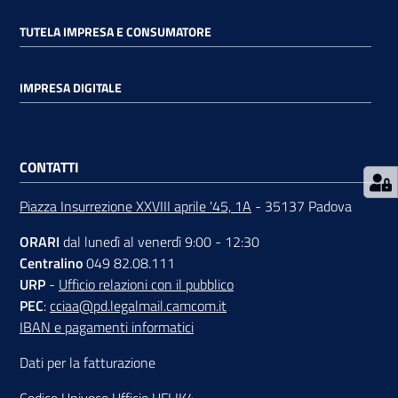
TUTELA IMPRESA E CONSUMATORE
IMPRESA DIGITALE
Prenota
zione
CONTATTI
on line
Piazza Insurrezione XXVIII aprile '45, 1A
- 35137 Padova
ORARI
dal lunedì al venerdì 9:00 - 12:30
Centralino
049 82.08.111
URP
-
Ufficio relazioni con il pubblico
PEC
:
cciaa@pd.legalmail.camcom.it
IBAN e pagamenti informatici
Servizi
Dati per la fatturazione
online
Codice Univoco Ufficio UFLIK4