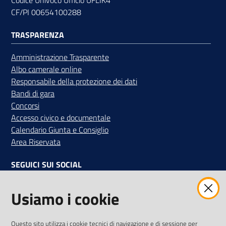
CF/PI 00654100288
TRASPARENZA
Contatti
Amministrazione Trasparente
Albo camerale online
Responsabile della protezione dei dati
Newsle
Bandi di gara
tter
Concorsi
Accesso civico e documentale
Calendario Giunta e Consiglio
Area Riservata
Sala
Stampa
SEGUICI SUI SOCIAL
Facebook
Instagram
Linkedin
Twitter
Youtube
Usiamo i cookie
Seguici
su
Iscriviti alla Newsletter
"La Camera Informa"
Questo sito utilizza i cookie tecnici di navigazione e di sessione per