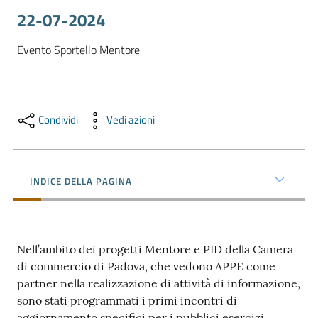
e
22-07-2024
territorio
Evento Sportello Mentore
Tutelare
Impresa
e
Condividi
Vedi azioni
Consumatore
INDICE DELLA PAGINA
Impresa
Digitale
Nell’ambito dei progetti Mentore e PID della Camera
La
di commercio di Padova, che vedono APPE come
Camera
partner nella realizzazione di attività di informazione,
sono stati programmati i primi incontri di
aggiornamento specifici per i pubblici esercizi.