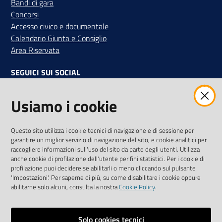
Bandi di gara
Concorsi
Accesso civico e documentale
Calendario Giunta e Consiglio
Area Riservata
SEGUICI SUI SOCIAL
Facebook
Instagram
Linkedin
Twitter
Youtube
Usiamo i cookie
Iscriviti alla Newsletter
"La Camera Informa"
Questo sito utilizza i cookie tecnici di navigazione e di sessione per
Ricevi tutti gli aggiornamenti su eventi, nuove opportunità e
garantire un miglior servizio di navigazione del sito, e cookie analitici per
adempimenti normativi
raccogliere informazioni sull'uso del sito da parte degli utenti. Utilizza
anche cookie di profilazione dell'utente per fini statistici. Per i cookie di
profilazione puoi decidere se abilitarli o meno cliccando sul pulsante
'Impostazioni'. Per saperne di più, su come disabilitare i cookie oppure
abilitarne solo alcuni, consulta la nostra
Cookie Policy
.
Sitemap
Accessibilità
Solo cookies tecnici