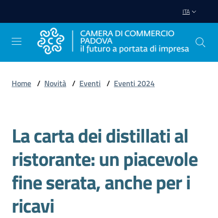
Vai al contenuto
Vai alla navigazione
Vai al footer
ITA
Home
/
Novità
/
Eventi
/
Eventi 2024
Avviare
Impresa
La carta dei distillati al
Salta al contenuto
Gestire
ristorante: un piacevole
Impresa
fine serata, anche per i
ricavi
Promuovere
Impresa