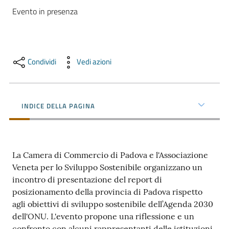
e
Evento in presenza
territorio
Tutelare
Condividi
Vedi azioni
Impresa
e
Consumatore
INDICE DELLA PAGINA
Impresa
Digitale
La Camera di Commercio di Padova e l'Associazione
Veneta per lo Sviluppo Sostenibile organizzano un
incontro di presentazione del report di
La
posizionamento della provincia di Padova rispetto
Camera
agli obiettivi di sviluppo sostenibile dell’Agenda 2030
dell'ONU. L'evento propone una riflessione e un
confronto con alcuni rappresentanti delle istituzioni