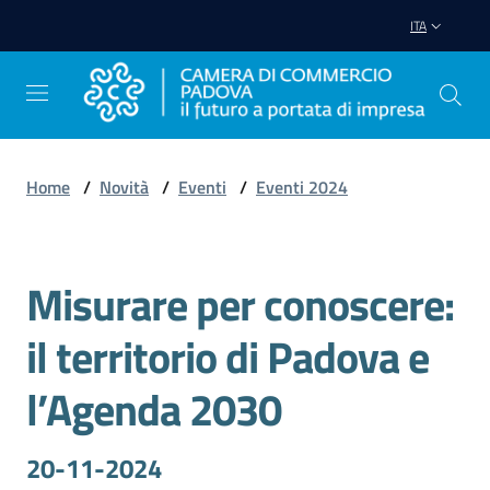
Vai al contenuto
Vai alla navigazione
Vai al footer
ITA
Home
/
Novità
/
Eventi
/
Eventi 2024
Avviare
Impresa
Misurare per conoscere:
Salta al contenuto
Gestire
il territorio di Padova e
Impresa
l’Agenda 2030
Promuovere
20-11-2024
Impresa