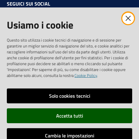
SEGUICI SUI SOCIAL
Facebook
Instagram
Linkedin
Twitter
Youtube
Usiamo i cookie
Iscriviti alla Newsletter
"La Camera Informa"
Questo sito utilizza i cookie tecnici di navigazione e di sessione per
Ricevi tutti gli aggiornamenti su eventi, nuove opportunità e
garantire un miglior servizio di navigazione del sito, e cookie analitici per
adempimenti normativi
raccogliere informazioni sull'uso del sito da parte degli utenti. Utilizza
anche cookie di profilazione dell'utente per fini statistici. Per i cookie di
profilazione puoi decidere se abilitarli o meno cliccando sul pulsante
'Impostazioni'. Per saperne di più, su come disabilitare i cookie oppure
abilitarne solo alcuni, consulta la nostra
Cookie Policy
.
Sitemap
Accessibilità
Solo cookies tecnici
Privacy policy
Accetta tutti
Note legali
Credits
Cambia le impostazioni