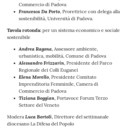
Commercio di Padova
Francesca Da Porto
, Prorettrice con delega alla
sostenibilità, Università di Padova.
Contatti
Tavola rotonda:
per un sistema economico e sociale
sostenibile
Andrea Ragona
, Assessore ambiente,
Newsle
urbanistica, mobilità, Comune di Padova
tter
Alessandro Frizzarin
, Presidente del Parco
Regionale dei Colli Euganei
Elena Morello
, Presidente Comitato
Sala
Imprenditoria Femminile, Camera di
Stampa
Commercio di Padova
Tiziana Boggian
, Portavoce Forum Terzo
Settore del Veneto
Seguici
Luca Bortoli
Modera
, Direttore del settimanale
su
diocesano La Difesa del Popolo