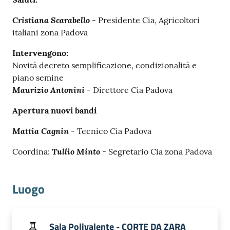
Cristiana Scarabello
- Presidente Cia, Agricoltori
italiani zona Padova
Intervengono:
Novità decreto semplificazione, condizionalità e
Prenota
piano semine
zione
Maurizio Antonini
- Direttore Cia Padova
on line
Apertura nuovi bandi
Mattia Cagnin
- Tecnico Cia Padova
Tullio Minto
Coordina:
- Segretario Cia zona Padova
Luogo
Servizi
online
Sala Polivalente - CORTE DA ZARA