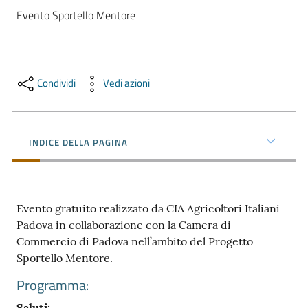
e
Evento Sportello Mentore
territorio
Tutelare
Condividi
Vedi azioni
Impresa
e
Consumatore
INDICE DELLA PAGINA
Impresa
Digitale
Evento gratuito realizzato da CIA Agricoltori Italiani
Padova in collaborazione con la Camera di
Commercio di Padova nell’ambito del Progetto
La
Sportello Mentore.
Camera
Programma:
Saluti: