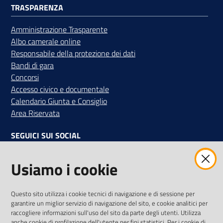
TRASPARENZA
Amministrazione Trasparente
Albo camerale online
Responsabile della protezione dei dati
Bandi di gara
Concorsi
Accesso civico e documentale
Calendario Giunta e Consiglio
Area Riservata
SEGUICI SUI SOCIAL
Facebook
Instagram
Linkedin
Twitter
Youtube
Usiamo i cookie
Iscriviti alla Newsletter
"La Camera Informa"
Questo sito utilizza i cookie tecnici di navigazione e di sessione per
Ricevi tutti gli aggiornamenti su eventi, nuove opportunità e
garantire un miglior servizio di navigazione del sito, e cookie analitici per
adempimenti normativi
raccogliere informazioni sull'uso del sito da parte degli utenti. Utilizza
anche cookie di profilazione dell'utente per fini statistici. Per i cookie di