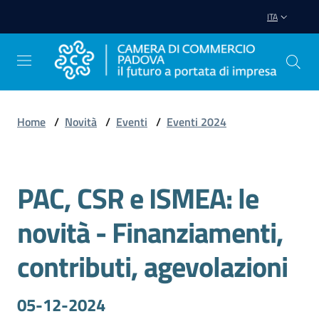
Vai al contenuto
Vai alla navigazione
Vai al footer
ITA
Home
/
Novità
/
Eventi
/
Eventi 2024
Avviare
Impresa
PAC, CSR e ISMEA: le
Salta al contenuto
Gestire
novità - Finanziamenti,
Impresa
contributi, agevolazioni
Promuovere
05-12-2024
Impresa