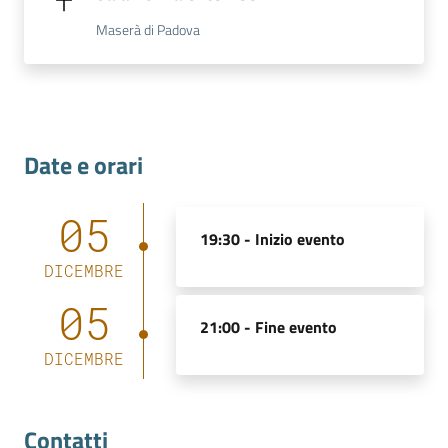
Maserà di Padova
Contatti
Date e orari
Newsle
tter
05
19:30 -
Inizio evento
DICEMBRE
Sala
Stampa
05
21:00 -
Fine evento
DICEMBRE
Seguici
su
Contatti