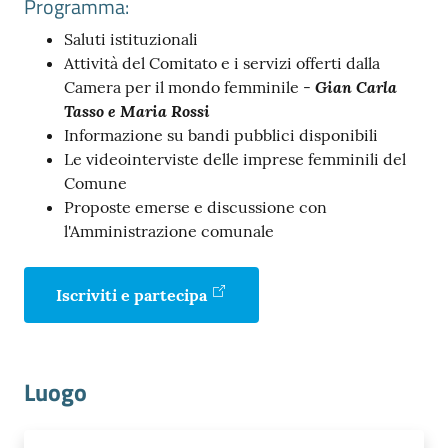
Programma:
Saluti istituzionali
Attività del Comitato e i servizi offerti dalla
Gian Carla
Camera per il mondo femminile -
Tasso e Maria Rossi
Informazione su bandi pubblici disponibili
Prenota
Le videointerviste delle imprese femminili del
zione
Comune
on line
Proposte emerse e discussione con
l'Amministrazione comunale
Iscriviti e partecipa
Luogo
Servizi
online