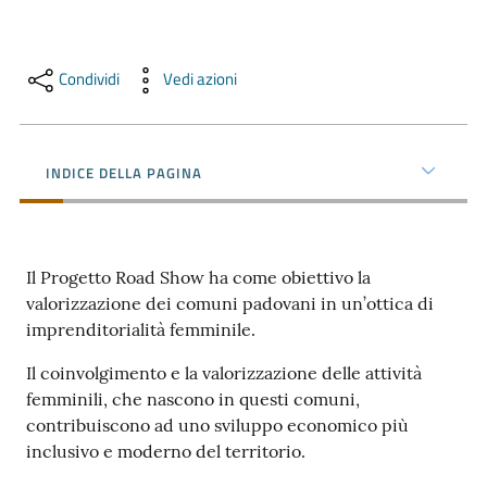
e
territorio
Condividi
Vedi azioni
Tutelare
Impresa
INDICE DELLA PAGINA
e
Consumatore
Il Progetto Road Show ha come obiettivo la
Impresa
valorizzazione dei comuni padovani in un’ottica di
Digitale
imprenditorialità femminile.
Il coinvolgimento e la valorizzazione delle attività
femminili, che nascono in questi comuni,
La
contribuiscono ad uno sviluppo economico più
Camera
inclusivo e moderno del territorio.