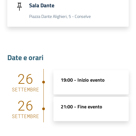
Sala Dante
Piazza Dante Alighieri, 5 - Conselve
Contatti
Newsle
Date e orari
tter
26
19:00 -
Inizio evento
Sala
SETTEMBRE
Stampa
26
21:00 -
Fine evento
SETTEMBRE
Seguici
su