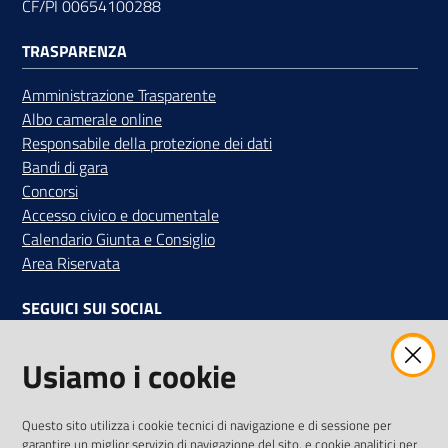
CF/PI 00654100288
TRASPARENZA
Amministrazione Trasparente
Albo camerale online
Responsabile della protezione dei dati
Bandi di gara
Concorsi
Accesso civico e documentale
Calendario Giunta e Consiglio
Area Riservata
SEGUICI SUI SOCIAL
Facebook
Instagram
Linkedin
Twitter
Youtube
Usiamo i cookie
Iscriviti alla Newsletter
"La Camera Informa"
Questo sito utilizza i cookie tecnici di navigazione e di sessione per
Ricevi tutti gli aggiornamenti su eventi, nuove opportunità e
garantire un miglior servizio di navigazione del sito, e cookie analitici per