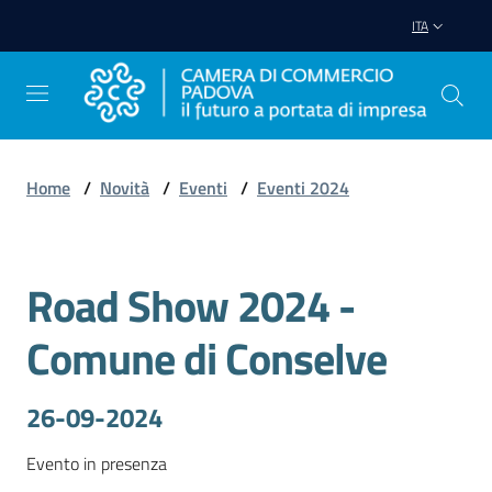
Vai al contenuto
Vai alla navigazione
Vai al footer
ITA
Home
/
Novità
/
Eventi
/
Eventi 2024
Avviare
Impresa
Road Show 2024 -
Salta al contenuto
Gestire
Comune di Conselve
Impresa
26-09-2024
Promuovere
Evento in presenza
Impresa