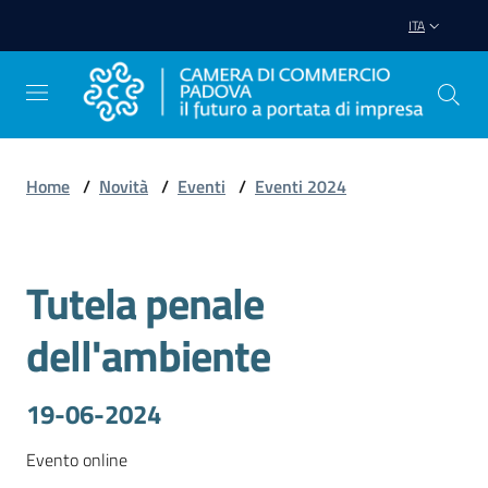
Vai al contenuto
Vai alla navigazione
Vai al footer
ITA
Home
/
Novità
/
Eventi
/
Eventi 2024
Avviare
Impresa
Tutela penale
Salta al contenuto
Gestire
dell'ambiente
Impresa
19-06-2024
Promuovere
Evento online
Impresa