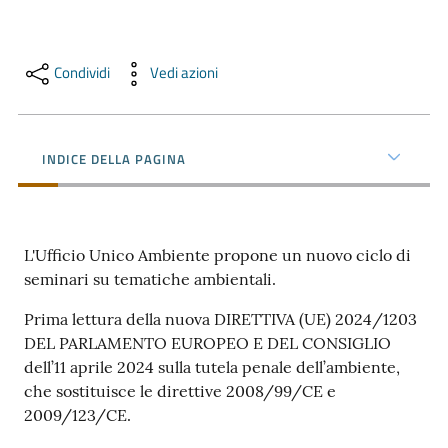
e
territorio
Condividi
Vedi azioni
Tutelare
Impresa
INDICE DELLA PAGINA
e
Consumatore
L'Ufficio Unico Ambiente propone un nuovo ciclo di
Impresa
seminari su tematiche ambientali.
Digitale
Prima lettura della nuova DIRETTIVA (UE) 2024/1203
DEL PARLAMENTO EUROPEO E DEL CONSIGLIO
dell’11 aprile 2024 sulla tutela penale dell’ambiente,
La
che sostituisce le direttive 2008/99/CE e
Camera
2009/123/CE.