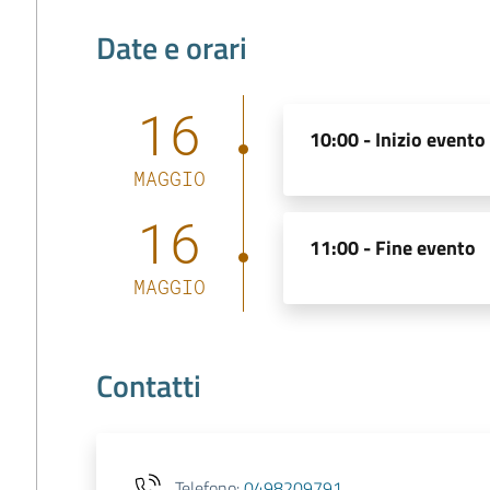
Date e orari
16
10:00 -
Inizio evento
MAGGIO
16
11:00 -
Fine evento
MAGGIO
Contatti
Telefono
:
0498209791