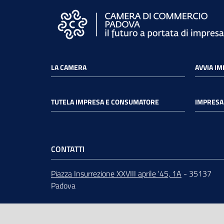
LA CAMERA
AVVIA I
TUTELA IMPRESA E CONSUMATORE
IMPRESA 
CONTATTI
Piazza Insurrezione XXVIII aprile '45, 1A
- 35137
Padova
ORARI
dal lunedì al venerdì 9:00 - 12:30
Centralino
049 82.08.111