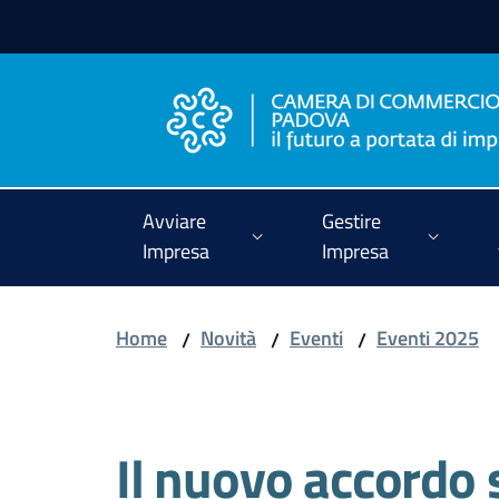
Vai al contenuto
Vai alla navigazione
Vai al footer
Avviare
Gestire
Impresa
Impresa
Home
Novità
Eventi
Eventi 2025
/
/
/
Salta al contenuto
Il nuovo accordo 