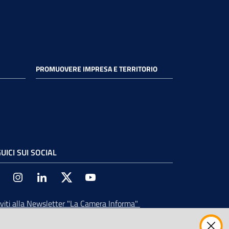
PROMUOVERE IMPRESA E TERRITORIO
UICI SUI SOCIAL
Facebook
Instagram
Linkedin
Twitter
Youtube
iviti alla Newsletter
"La Camera Informa"
vi tutti gli aggiornamenti su eventi, nuove