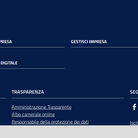
MPRESA
GESTISCI IMPRESA
DIGITALE
TRASPARENZA
SEG
Amministrazione Trasparente
Albo camerale online
Responsabile della protezione dei dati
Iscr
Bandi di gara
Rice
Concorsi