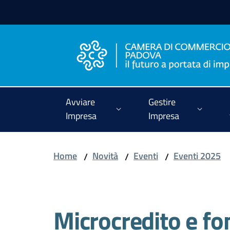
Vai al contenuto
Vai alla navigazione
Vai al footer
Avviare
Gestire
Impresa
Impresa
Home
Novità
Eventi
Eventi 2025
/
/
/
Salta al contenuto
Microcredito e fo