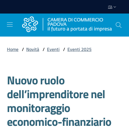
Vai al contenuto
Vai alla navigazione
Vai al footer
ITA
Home
/
Novità
/
Eventi
/
Eventi 2025
Avviare
Impresa
Nuovo ruolo
Salta al contenuto
Gestire
dell’imprenditore nel
Impresa
monitoraggio
economico-finanziario
Promuovere
Impresa