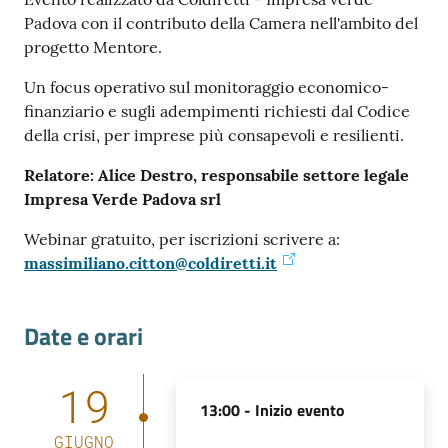
Padova con il contributo della Camera nell'ambito del
progetto Mentore.
Un focus operativo sul monitoraggio economico-
finanziario e sugli adempimenti richiesti dal Codice
della crisi, per imprese più consapevoli e resilienti.
Prenota
zione
Relatore: Alice Destro, responsabile settore legale
on line
Impresa Verde Padova srl
Webinar gratuito, per iscrizioni scrivere a:
massimiliano.citton@coldiretti.it
Date e orari
Servizi
19
13:00 -
Inizio evento
online
GIUGNO