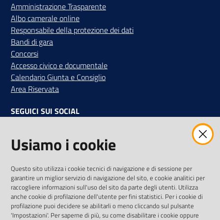
Amministrazione Trasparente
Albo camerale online
Responsabile della protezione dei dati
Bandi di gara
Concorsi
Accesso civico e documentale
Calendario Giunta e Consiglio
Area Riservata
SEGUICI SUI SOCIAL
Facebook
Instagram
Linkedin
Twitter
Youtube
Usiamo i cookie
Iscriviti alla Newsletter
"La Camera Informa"
Questo sito utilizza i cookie tecnici di navigazione e di sessione per
Ricevi tutti gli aggiornamenti su eventi, nuove opportunità e
garantire un miglior servizio di navigazione del sito, e cookie analitici per
adempimenti normativi
raccogliere informazioni sull'uso del sito da parte degli utenti. Utilizza
anche cookie di profilazione dell'utente per fini statistici. Per i cookie di
profilazione puoi decidere se abilitarli o meno cliccando sul pulsante
'Impostazioni'. Per saperne di più, su come disabilitare i cookie oppure