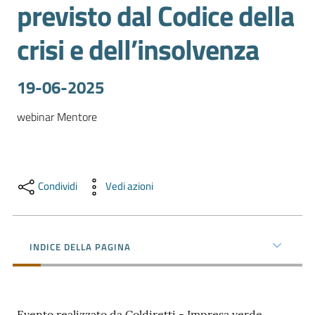
previsto dal Codice della
e
territorio
crisi e dell’insolvenza
Tutelare
19-06-2025
Impresa
e
webinar Mentore
Consumatore
Condividi
Vedi azioni
Impresa
Digitale
INDICE DELLA PAGINA
La
Camera
Evento realizzato da Coldiretti - Impresa verde