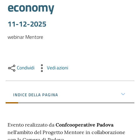
economy
e
territorio
11-12-2025
Tutelare
webinar Mentore
Impresa
e
Consumatore
Condividi
Vedi azioni
Impresa
Digitale
INDICE DELLA PAGINA
La
Camera
Evento realizzato da
Confcooperative Padova
nell'ambito del Progetto Mentore in collaborazione
con la Camera di Padova.