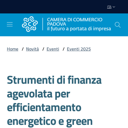
Vai al contenuto
Vai alla navigazione
Vai al footer
ITA
Home
/
Novità
/
Eventi
/
Eventi 2025
Avviare
Impresa
Strumenti di finanza
Salta al contenuto
Gestire
agevolata per
Impresa
efficientamento
energetico e green
Promuovere
Impresa