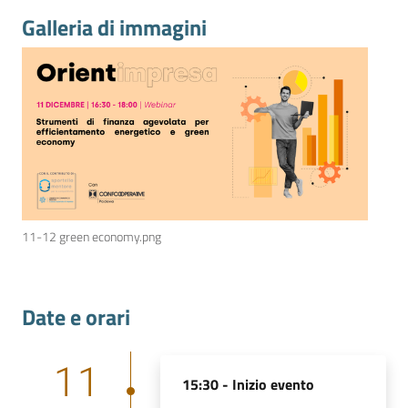
Galleria di immagini
Contatti
Newsle
tter
11-12 green economy.png
Sala
Stampa
Date e orari
Seguici
11
su
15:30 -
Inizio evento