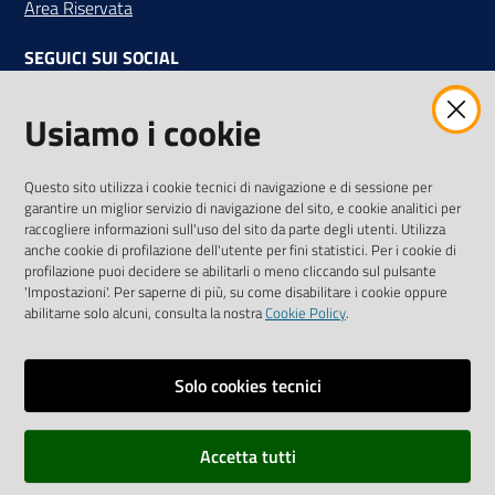
Area Riservata
SEGUICI SUI SOCIAL
Facebook
Instagram
Linkedin
Twitter
Youtube
Usiamo i cookie
Iscriviti alla Newsletter
"La Camera Informa"
Questo sito utilizza i cookie tecnici di navigazione e di sessione per
Ricevi tutti gli aggiornamenti su eventi, nuove opportunità e
garantire un miglior servizio di navigazione del sito, e cookie analitici per
adempimenti normativi
raccogliere informazioni sull'uso del sito da parte degli utenti. Utilizza
anche cookie di profilazione dell'utente per fini statistici. Per i cookie di
profilazione puoi decidere se abilitarli o meno cliccando sul pulsante
'Impostazioni'. Per saperne di più, su come disabilitare i cookie oppure
abilitarne solo alcuni, consulta la nostra
Cookie Policy
.
Sitemap
Accessibilità
Solo cookies tecnici
Privacy policy
Accetta tutti
Note legali