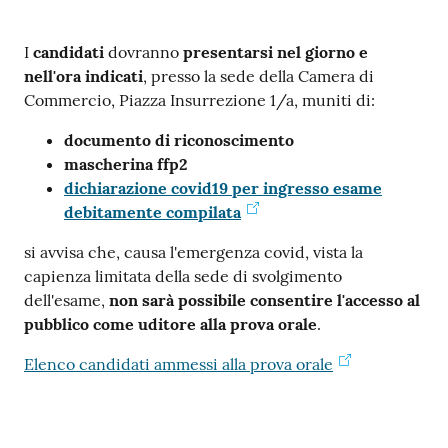
I
candidati
dovranno
presentarsi nel giorno e
nell'ora indicati
, presso la sede della Camera di
Contatti
Commercio, Piazza Insurrezione 1/a, muniti di:
documento di riconoscimento
mascherina ffp2
Newsle
dichiarazione covid19 per ingresso esame
tter
debitamente compilata
si avvisa che, causa l'emergenza covid, vista la
capienza limitata della sede di svolgimento
Sala
dell'esame,
non sarà possibile consentire l'accesso al
Stampa
pubblico come uditore alla prova orale
.
Elenco candidati ammessi alla prova orale
Seguici
su