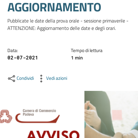
AGGIORNAMENTO
e
territorio
Pubblicate le date della prova orale - sessione primaverile - 
ATTENZIONE: Aggiornamento delle date e degli orari.
Tutelare
Impresa
e
Data
:
Tempo di lettura
Consumatore
1
min
02-07-2021
Condividi
Vedi azioni
Impresa
Digitale
La
Camera