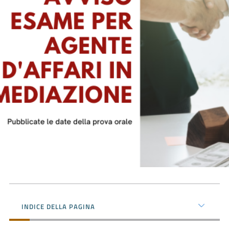
Prenota
zione
on line
Servizi
INDICE DELLA PAGINA
online