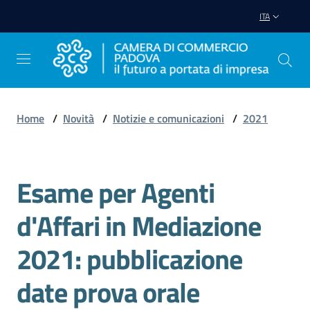
Vai al contenuto
Vai alla navigazione
Vai al footer
ITA
Home
/
Novità
/
Notizie e comunicazioni
/
2021
Avviare
Impresa
Esame per Agenti
Salta al contenuto
Gestire
d'Affari in Mediazione
Impresa
2021: pubblicazione
date prova orale
Promuovere
Impresa