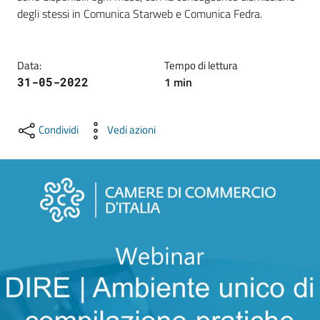
e
degli stessi in Comunica Starweb e Comunica Fedra.
territorio
Data
:
Tempo di lettura
Tutelare
1
min
31-05-2022
Impresa
e
Condividi
Vedi azioni
Consumatore
Impresa
Digitale
La
Camera