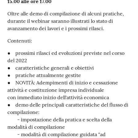
15.00 alle ore 17.00
Oltre alle demo di compilazione di alcuni pratiche,
durante il webinar saranno illustrati lo stato di
Contatti
avanzamento dei lavori e i prossimi rilasci.
Contenuti:
Newsle
● prossimi rilasci ed evoluzioni previste nel corso
tter
del 2022
● caratteristiche generali e obiettivi
● pratiche attualmente gestite
● NOVITÀ: Adempimenti di inizio e cessazione
Sala
attività e costituzione impresa individuale
Stampa
con immediato inizio dell'attività economica
● demo delle principali caratteristiche del flusso di
compilazione:
- impostazione della pratica e scelta della
Seguici
modalità di compilazione
su
- modalità di compilazione guidata "ad