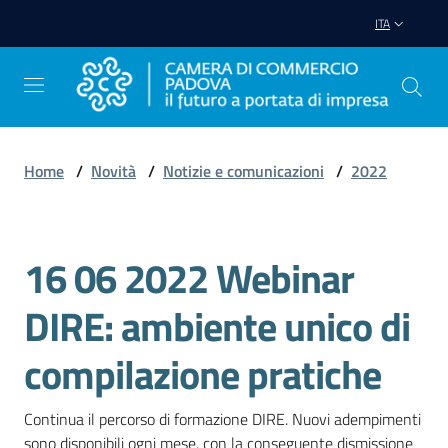
Vai al contenuto
Vai alla navigazione
Vai al footer
ITA
Home
/
Novità
/
Notizie e comunicazioni
/
2022
Avviare
Impresa
16 06 2022 Webinar
Salta al contenuto
Gestire
DIRE: ambiente unico di
Impresa
compilazione pratiche
Promuovere
Continua il percorso di formazione DIRE. Nuovi adempimenti 
Impresa
sono disponibili ogni mese, con la conseguente dismissione 