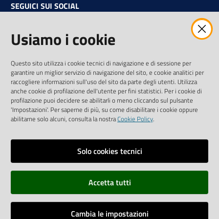
SEGUICI SUI SOCIAL
Facebook
Instagram
Linkedin
Twitter
Youtube
Usiamo i cookie
Iscriviti alla Newsletter
"La Camera Informa"
Questo sito utilizza i cookie tecnici di navigazione e di sessione per
Ricevi tutti gli aggiornamenti su eventi, nuove opportunità e
garantire un miglior servizio di navigazione del sito, e cookie analitici per
adempimenti normativi
raccogliere informazioni sull'uso del sito da parte degli utenti. Utilizza
anche cookie di profilazione dell'utente per fini statistici. Per i cookie di
profilazione puoi decidere se abilitarli o meno cliccando sul pulsante
'Impostazioni'. Per saperne di più, su come disabilitare i cookie oppure
abilitarne solo alcuni, consulta la nostra
Cookie Policy
.
Sitemap
Accessibilità
Solo cookies tecnici
Privacy policy
Accetta tutti
Note legali
Credits
Cambia le impostazioni