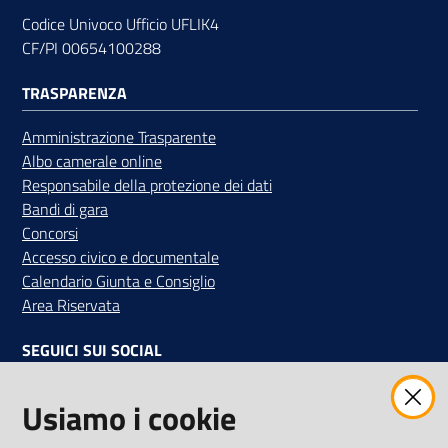
Codice Univoco Ufficio UFLIK4
CF/PI 00654100288
Contatti
TRASPARENZA
Amministrazione Trasparente
Albo camerale online
Newsle
Responsabile della protezione dei dati
tter
Bandi di gara
Concorsi
Accesso civico e documentale
Calendario Giunta e Consiglio
Sala
Area Riservata
Stampa
SEGUICI SUI SOCIAL
Seguici
Facebook
Instagram
Linkedin
Twitter
Youtube
Usiamo i cookie
su
Iscriviti alla Newsletter
"La Camera Informa"