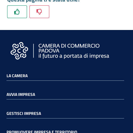
e
territorio
Tutelare
Impresa
e
Consumatore
LA CAMERA
Impresa
Digitale
AVVIA IMPRESA
La
GESTISCI IMPRESA
Camera
PROMUOVERE IMPRESA E TERRITORIO