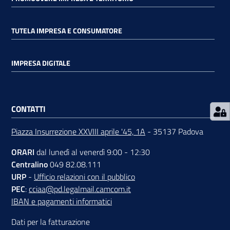
TUTELA IMPRESA E CONSUMATORE
IMPRESA DIGITALE
Prenota
zione
on line
CONTATTI
Piazza Insurrezione XXVIII aprile '45, 1A
- 35137 Padova
ORARI
dal lunedì al venerdì 9:00 - 12:30
Centralino
049 82.08.111
URP
-
Ufficio relazioni con il pubblico
PEC
:
cciaa@pd.legalmail.camcom.it
Servizi
IBAN e pagamenti informatici
online
Dati per la fatturazione