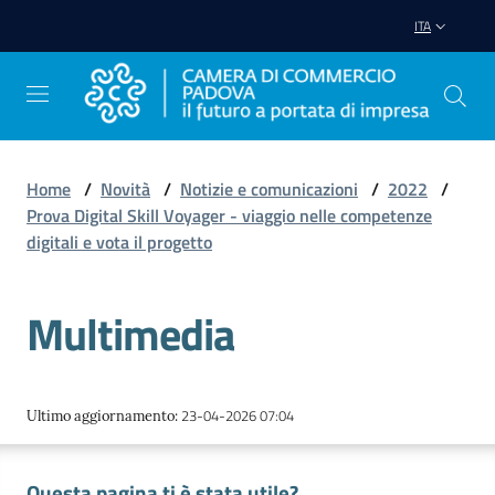
Vai al contenuto
Vai alla navigazione
Vai al footer
ITA
Home
/
Novità
/
Notizie e comunicazioni
/
2022
/
Prova Digital Skill Voyager - viaggio nelle competenze
Avviare
digitali e vota il progetto
Impresa
Multimedia
Gestire
Impresa
23-04-2026 07:04
Ultimo aggiornamento
:
Promuovere
Impresa
Questa pagina ti è stata utile?