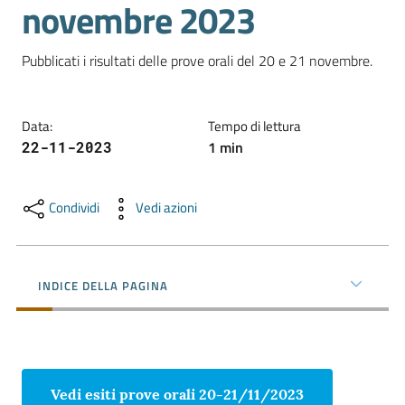
novembre 2023
e
territorio
Pubblicati i risultati delle prove orali del 20 e 21 novembre.
Tutelare
Impresa
Data
:
Tempo di lettura
e
1
min
22-11-2023
Consumatore
Condividi
Vedi azioni
Impresa
Digitale
INDICE DELLA PAGINA
La
Camera
Vedi esiti prove orali 20-21/11/2023