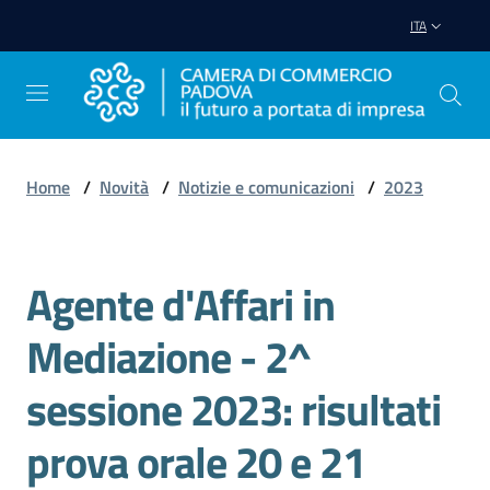
Vai al contenuto
Vai alla navigazione
Vai al footer
ITA
Home
/
Novità
/
Notizie e comunicazioni
/
2023
Avviare
Impresa
Agente d'Affari in
Salta al contenuto
Gestire
Mediazione - 2^
Impresa
sessione 2023: risultati
prova orale 20 e 21
Promuovere
Impresa