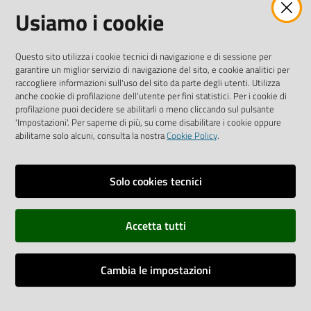
Facebook
Instagram
Linkedin
Twitter
Youtube
Usiamo i cookie
Iscriviti alla Newsletter
"La Camera Informa"
Questo sito utilizza i cookie tecnici di navigazione e di sessione per
Ricevi tutti gli aggiornamenti su eventi, nuove opportunità e
garantire un miglior servizio di navigazione del sito, e cookie analitici per
adempimenti normativi
raccogliere informazioni sull'uso del sito da parte degli utenti. Utilizza
anche cookie di profilazione dell'utente per fini statistici. Per i cookie di
profilazione puoi decidere se abilitarli o meno cliccando sul pulsante
'Impostazioni'. Per saperne di più, su come disabilitare i cookie oppure
abilitarne solo alcuni, consulta la nostra
Cookie Policy
.
Sitemap
Accessibilità
Solo cookies tecnici
Privacy policy
Accetta tutti
Note legali
Credits
Cambia le impostazioni
Assistenza