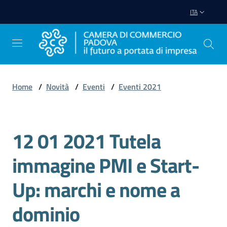
Vai al contenuto
Vai alla navigazione
Vai al footer
ITA
Home
/
Novità
/
Eventi
/
Eventi 2021
Avviare
Impresa
12 01 2021 Tutela
Salta al contenuto
Gestire
immagine PMI e Start-
Impresa
Up: marchi e nome a
dominio
Promuovere
Impresa