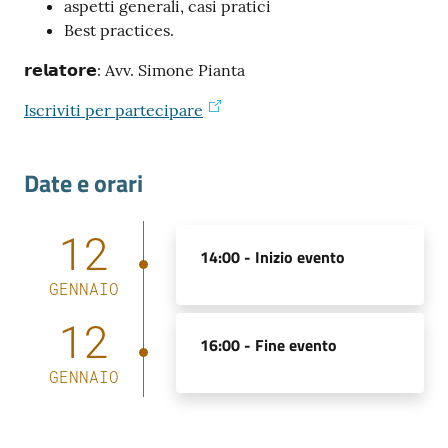
aspetti generali, casi pratici
Best practices.
𝗿𝗲𝗹𝗮𝘁𝗼𝗿𝗲: Avv. Simone Pianta
Iscriviti per partecipare
Prenota
zione
Date e orari
on line
12
14:00 -
Inizio evento
GENNAIO
12
16:00 -
Fine evento
GENNAIO
Servizi
online