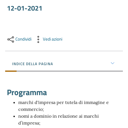
e
12-01-2021
territorio
Tutelare
Condividi
Vedi azioni
Impresa
e
Consumatore
INDICE DELLA PAGINA
Impresa
Digitale
Programma
marchi d'impresa per tutela di immagine e
La
commercio;
Camera
nomi a dominio in relazione ai marchi
d’impresa;