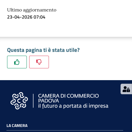
Ultimo aggiornamento
23-04-2026 07:04
Contatti
Questa pagina ti è stata utile?
Newsle
tter
Sala
Stampa
Seguici
su
LA CAMERA