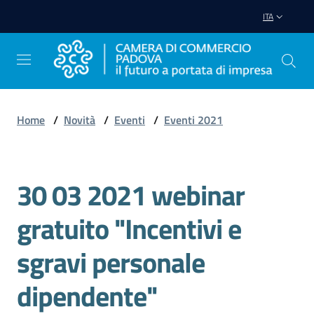
Vai al contenuto
Vai alla navigazione
Vai al footer
ITA
Home
/
Novità
/
Eventi
/
Eventi 2021
Avviare
Impresa
30 03 2021 webinar
Salta al contenuto
Gestire
gratuito "Incentivi e
Impresa
sgravi personale
dipendente"
Promuovere
Impresa