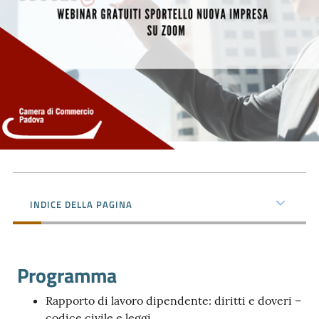
Prenota
zione
on line
INDICE DELLA PAGINA
Programma
Servizi
online
Rapporto di lavoro dipendente: diritti e doveri –
codice civile e leggi