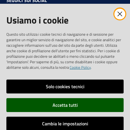
SEGUICI SUI SOCIAL
Facebook
Instagram
Linkedin
Twitter
Youtube
Usiamo i cookie
Iscriviti alla Newsletter
"La Camera Informa"
Questo sito utilizza i cookie tecnici di navigazione e di sessione per
Ricevi tutti gli aggiornamenti su eventi, nuove opportunità e
garantire un miglior servizio di navigazione del sito, e cookie analitici per
adempimenti normativi
raccogliere informazioni sull'uso del sito da parte degli utenti. Utilizza
anche cookie di profilazione dell'utente per fini statistici. Per i cookie di
profilazione puoi decidere se abilitarli o meno cliccando sul pulsante
'Impostazioni'. Per saperne di più, su come disabilitare i cookie oppure
abilitarne solo alcuni, consulta la nostra
Cookie Policy
.
Sitemap
Accessibilità
Solo cookies tecnici
Privacy policy
Accetta tutti
Note legali
Credits
Cambia le impostazioni