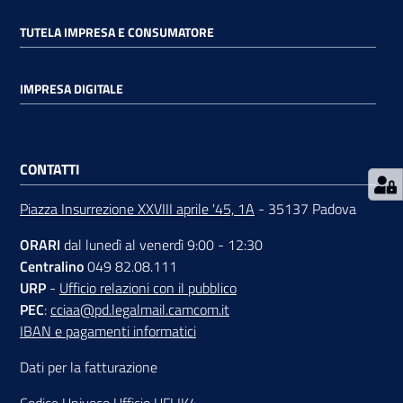
TUTELA IMPRESA E CONSUMATORE
IMPRESA DIGITALE
Prenota
zione
CONTATTI
on line
Piazza Insurrezione XXVIII aprile '45, 1A
- 35137 Padova
ORARI
dal lunedì al venerdì 9:00 - 12:30
Centralino
049 82.08.111
URP
-
Ufficio relazioni con il pubblico
PEC
:
cciaa@pd.legalmail.camcom.it
IBAN e pagamenti informatici
Servizi
Dati per la fatturazione
online
Codice Univoco Ufficio UFLIK4