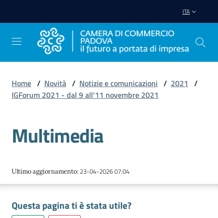
Vai al contenuto
Vai alla navigazione
Vai al footer
ITA
Home
/
Novità
/
Notizie e comunicazioni
/
2021
/
IGForum 2021 - dal 9 all'11 novembre 2021
Avviare
Impresa
Multimedia
Gestire
Impresa
23-04-2026 07:04
Ultimo aggiornamento
:
Promuovere
Questa pagina ti è stata utile?
Impresa