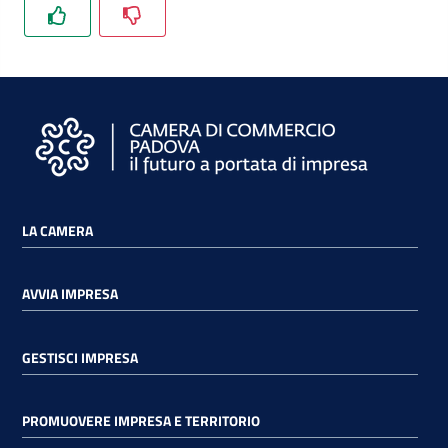
e
territorio
Tutelare
Impresa
e
Consumatore
LA CAMERA
Impresa
Digitale
AVVIA IMPRESA
GESTISCI IMPRESA
La
Camera
PROMUOVERE IMPRESA E TERRITORIO