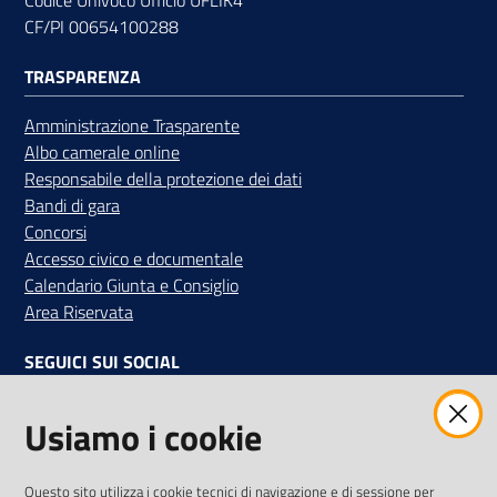
CF/PI 00654100288
TRASPARENZA
Contatti
Amministrazione Trasparente
Albo camerale online
Responsabile della protezione dei dati
Newsle
Bandi di gara
tter
Concorsi
Accesso civico e documentale
Calendario Giunta e Consiglio
Area Riservata
Sala
Stampa
SEGUICI SUI SOCIAL
Facebook
Instagram
Linkedin
Twitter
Youtube
Usiamo i cookie
Seguici
su
Iscriviti alla Newsletter
"La Camera Informa"
Questo sito utilizza i cookie tecnici di navigazione e di sessione per