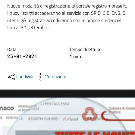
e
Nuove modalità di registrazione al portale registroimprese.it. 
territorio
I nuovi iscritti accederanno al servizio con SPID, CIE, CNS. Gli 
utenti già registrati accederanno con le proprie credenziali 
fino al 30 settembre.
Tutelare
Impresa
e
Data
:
Tempo di lettura
Consumatore
1
min
25-01-2021
Condividi
Vedi azioni
Impresa
Digitale
La
Camera