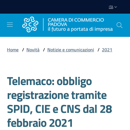
Vai al contenuto
Vai alla navigazione
Vai al footer
ITA
Home
/
Novità
/
Notizie e comunicazioni
/
2021
Avviare
Impresa
Telemaco: obbligo
Salta al contenuto
Gestire
registrazione tramite
Impresa
SPID, CIE e CNS dal 28
febbraio 2021
Promuovere
Impresa