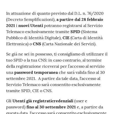
In attuazione di quanto previsto dal D.L. n. 76/2020
(Decreto Semplificazioni),
a partire dal 28 febbraio
Contatti
2021
i
nuovi Utenti
potranno registrarsi al Servizio
Telemaco esclusivamente tramite
SPID
(Sistema
Pubblico di Identità Digitale),
CIE
(Carta di Identità
Newsle
Elettronica) o
CNS
(Carta Nazionale dei Servizi).
tter
Se già ne sei in possesso, ti consigliamo di utilizzare il
tuo SPID o la tua CNS: in caso contrario, al termine
della registrazione riceverai per l’accesso al servizio
Sala
una
password temporanea
che sarà valida fino al 30
Stampa
settembre 2021. A partire da tale data, l'accesso al
Servizio Telemaco sarà consentito esclusivamente
tramite SPID, CIE o CNS.
Seguici
Gli
Utenti già registraticredenziali
(user e
su
password)
fino al 30 settembre 2021
e, a partire da
questa data, l'accesso sarà consentito esclusivamente