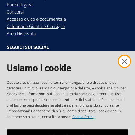
Bandi di gara
Concorsi
Accesso civico e documentale
Calendario Giunta e Consiglio
Area Riservata
SEGUICI SUI SOCIAL
Facebook
Instagram
Linkedin
Twitter
Youtube
Usiamo i cookie
Iscriviti alla Newsletter
"La Camera Informa"
Questo sito utilizza i cookie tecnici di navigazione e di sessione per
Ricevi tutti gli aggiornamenti su eventi, nuove opportunità e
garantire un miglior servizio di navigazione del sito, e cookie analitici per
adempimenti normativi
raccogliere informazioni sull'uso del sito da parte degli utenti. Utilizza
anche cookie di profilazione dell'utente per fini statistici. Per i cookie di
profilazione puoi decidere se abilitarli o meno cliccando sul pulsante
'Impostazioni'. Per saperne di più, su come disabilitare i cookie oppure
abilitarne solo alcuni, consulta la nostra
Cookie Policy
.
Sitemap