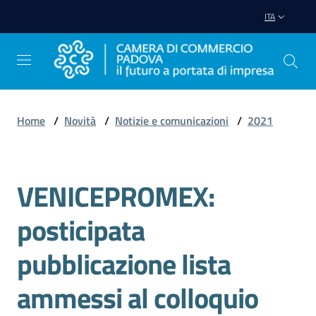
Vai al contenuto
Vai alla navigazione
Vai al footer
ITA
Home
/
Novità
/
Notizie e comunicazioni
/
2021
Avviare
Impresa
VENICEPROMEX:
Salta al contenuto
Gestire
posticipata
Impresa
pubblicazione lista
ammessi al colloquio
Promuovere
Impresa