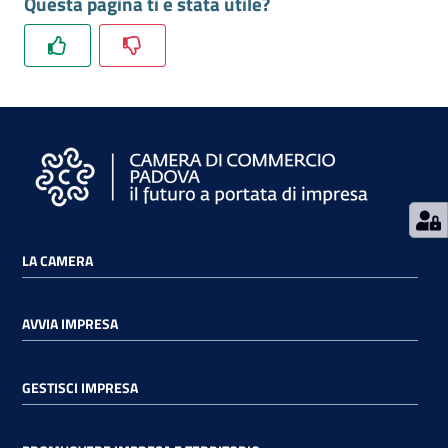
Questa pagina ti è stata utile?
Contatti
Newsle
tter
LA CAMERA
Sala
Stampa
AVVIA IMPRESA
GESTISCI IMPRESA
Seguici
su