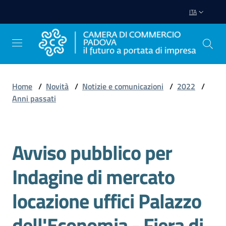
Vai al contenuto
Vai alla navigazione
Vai al footer
ITA
Home
/
Novità
/
Notizie e comunicazioni
/
2022
/
Anni passati
Avviare
Impresa
Avviso pubblico per
Salta al contenuto
Gestire
Impresa
Indagine di mercato
locazione uffici Palazzo
Promuovere
dell'Economia - Fiera di
Impresa