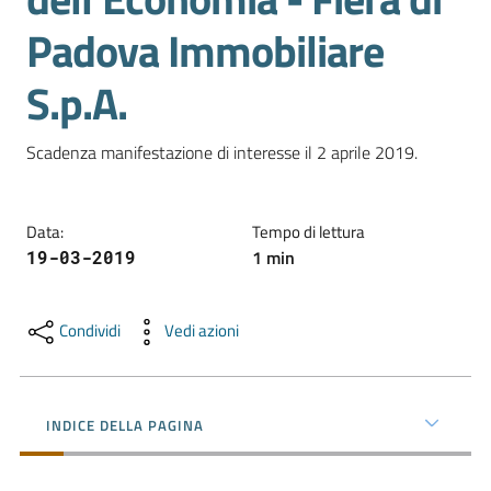
e
Padova Immobiliare
territorio
S.p.A.
Tutelare
Impresa
Scadenza manifestazione di interesse il 2 aprile 2019.
e
Consumatore
Data
:
Tempo di lettura
1
min
19-03-2019
Impresa
Digitale
Condividi
Vedi azioni
La
INDICE DELLA PAGINA
Camera