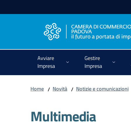
Vai al contenuto
Vai alla navigazione
Vai al footer
Avviare
Gestire
Impresa
Impresa
Home
Novità
Notizie e comunicazioni
/
/
Multimedia