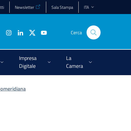
tti
Newsletter
Sala Stampa
ITA
Cerca
Impresa
La
Digitale
Camera
pomeridiana