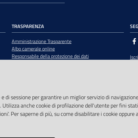
TRASPARENZA
SEG
Amministrazione Trasparente
Albo camerale online
Responsabile della protezione dei dati
Iscr
Bandi di gara
Rice
Concorsi
opp
Accesso civico e documentale
Calendario Giunta e Consiglio
Area Riservata
 e di sessione per garantire un miglior servizio di navigazione 
. Utilizza anche cookie di profilazione dell'utente per fini stati
oni'. Per saperne di più, su come disabilitare i cookie oppure 