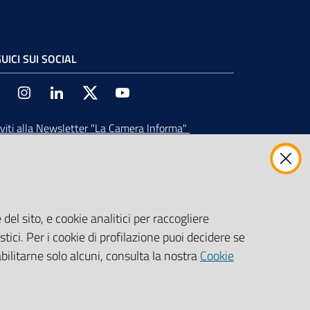
UICI SUI SOCIAL
Facebook
Instagram
Linkedin
Twitter
Youtube
iviti alla Newsletter
"La Camera Informa"
vi tutti gli aggiornamenti su eventi, nuove
ortunità e adempimenti normativi
del sito, e cookie analitici per raccogliere
stici. Per i cookie di profilazione puoi decidere se
abilitarne solo alcuni, consulta la nostra
Cookie