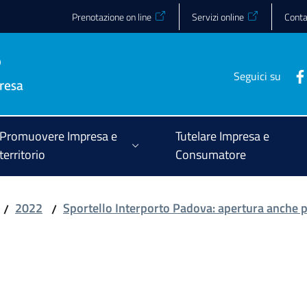
Prenotazione on line
Servizi online
Conta
Seguici su
Promuovere Impresa e
Tutelare Impresa e
territorio
Consumatore
2022
Sportello Interporto Padova: apertura anche 
/
/