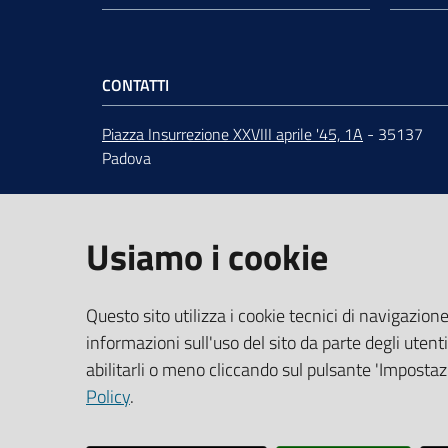
CONTATTI
Piazza Insurrezione XXVIII aprile '45, 1A
- 35137
Padova
ORARI
dal lunedì al venerdì 9:00 - 12:30
Centralino
049 82.08.111
Usiamo i cookie
URP
-
Ufficio relazioni con il pubblico
PEC
:
cciaa@pd.legalmail.camcom.it
IBAN e pagamenti informatici
Questo sito utilizza i cookie tecnici di navigazione
Dati per la fatturazione
informazioni sull'uso del sito da parte degli utenti
abilitarli o meno cliccando sul pulsante 'Impostazi
Codice Univoco Ufficio UFLIK4
Policy
.
CF/PI 00654100288