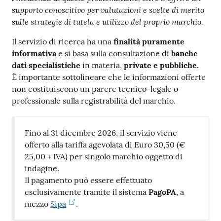
supporto conoscitivo per valutazioni e scelte di merito
sulle strategie di tutela e utilizzo del proprio marchio.
Contatti
Il servizio di ricerca ha una
finalità puramente
informativa
e si basa sulla consultazione di
banche
dati specialistiche
in materia,
private e pubbliche
.
È importante sottolineare che le informazioni offerte
Newsle
non costituiscono un parere tecnico-legale o
tter
professionale sulla registrabilità del marchio.
Fino al 31 dicembre 2026, il servizio viene
Sala
offerto alla tariffa agevolata di Euro 30,50 (€
Stampa
25,00 + IVA) per singolo marchio oggetto di
indagine.
Il pagamento può essere effettuato
esclusivamente tramite il sistema
PagoPA
, a
Seguici
mezzo
Sipa
.
su