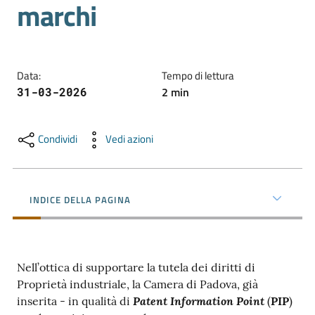
marchi
e
territorio
Data
:
Tempo di lettura
Tutelare
2
min
31-03-2026
Impresa
e
Consumatore
Condividi
Vedi azioni
Impresa
INDICE DELLA PAGINA
Digitale
La
Nell’ottica di supportare la tutela dei diritti di
Camera
Proprietà industriale, la Camera di Padova, già
Patent Information Point
inserita - in qualità di
(
PIP
)