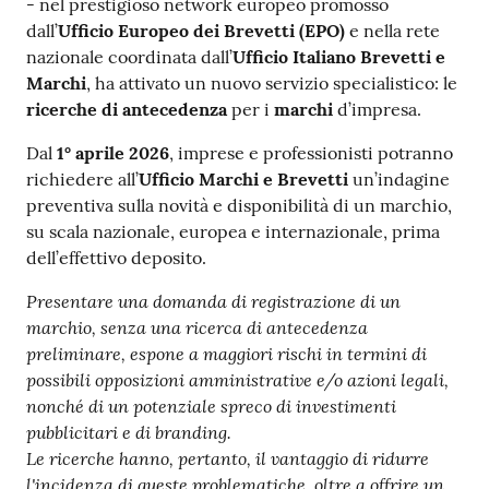
-
nel prestigioso network europeo promosso
dall’
Ufficio Europeo dei Brevetti (EPO)
e nella rete
nazionale coordinata dall’
Ufficio Italiano Brevetti e
Marchi
, ha attivato un nuovo servizio specialistico: le
ricerche di antecedenza
per i
marchi
d’impresa.
Dal
1° aprile 2026
, imprese e professionisti potranno
Prenota
richiedere all’
Ufficio Marchi e Brevetti
un’indagine
zione
preventiva sulla novità e disponibilità di un marchio,
on line
su scala nazionale, europea e internazionale, prima
dell’effettivo deposito.
Presentare una domanda di registrazione di un
marchio, senza una ricerca di antecedenza
preliminare, espone a maggiori rischi in termini di
possibili opposizioni amministrative e/o azioni legali,
nonché di un potenziale spreco di investimenti
Servizi
pubblicitari e di branding.
online
Le ricerche hanno, pertanto, il vantaggio di ridurre
l'incidenza di queste problematiche, oltre a offrire un