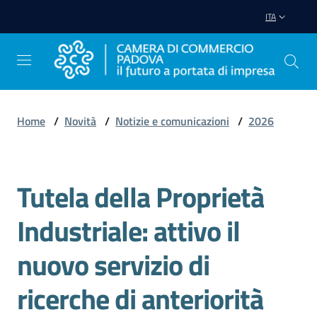
Vai al contenuto
Vai alla navigazione
Vai al footer
ITA
Home
/
Novità
/
Notizie e comunicazioni
/
2026
Avviare
Impresa
Tutela della Proprietà
Salta al contenuto
Gestire
Industriale: attivo il
Impresa
nuovo servizio di
ricerche di anteriorità
Promuovere
Impresa