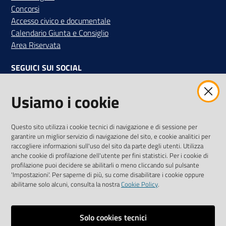
Concorsi
Accesso civico e documentale
Calendario Giunta e Consiglio
Area Riservata
SEGUICI SUI SOCIAL
Facebook
Instagram
Linkedin
Twitter
Youtube
Usiamo i cookie
Iscriviti alla Newsletter
"La Camera Informa"
Questo sito utilizza i cookie tecnici di navigazione e di sessione per
Ricevi tutti gli aggiornamenti su eventi, nuove opportunità e
garantire un miglior servizio di navigazione del sito, e cookie analitici per
adempimenti normativi
raccogliere informazioni sull'uso del sito da parte degli utenti. Utilizza
anche cookie di profilazione dell'utente per fini statistici. Per i cookie di
profilazione puoi decidere se abilitarli o meno cliccando sul pulsante
'Impostazioni'. Per saperne di più, su come disabilitare i cookie oppure
abilitarne solo alcuni, consulta la nostra
Cookie Policy
.
Sitemap
Accessibilità
Solo cookies tecnici