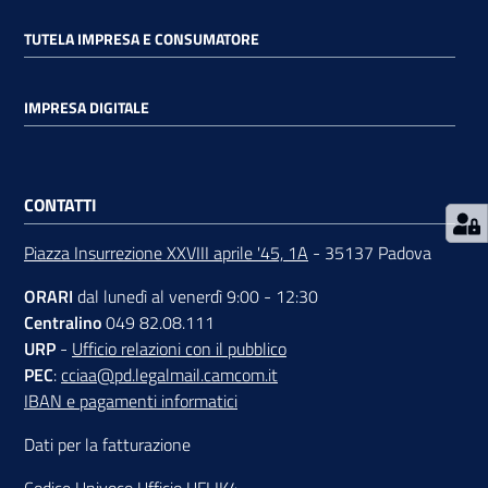
TUTELA IMPRESA E CONSUMATORE
IMPRESA DIGITALE
Prenota
zione
CONTATTI
on line
Piazza Insurrezione XXVIII aprile '45, 1A
- 35137 Padova
ORARI
dal lunedì al venerdì 9:00 - 12:30
Centralino
049 82.08.111
URP
-
Ufficio relazioni con il pubblico
PEC
:
cciaa@pd.legalmail.camcom.it
IBAN e pagamenti informatici
Servizi
Dati per la fatturazione
online
Codice Univoco Ufficio UFLIK4