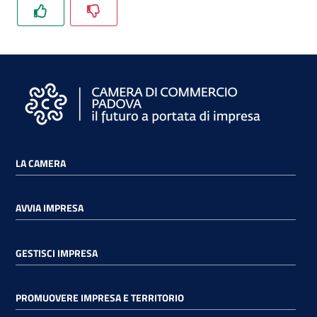
e
territorio
Tutelare
Impresa
e
Consumatore
LA CAMERA
Impresa
Digitale
AVVIA IMPRESA
GESTISCI IMPRESA
La
Camera
PROMUOVERE IMPRESA E TERRITORIO