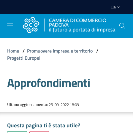
Vai al contenuto
Vai alla navigazione
Vai al footer
ITA
Home
/
Promuovere impresa e territorio
/
Progetti Europei
Avviare
Impresa
Approfondimenti
Gestire
Impresa
25-09-2022 18:09
Ultimo aggiornamento
:
Promuovere
Questa pagina ti è stata utile?
Impresa