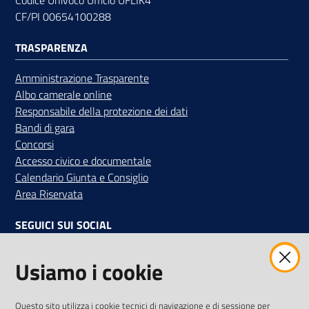
CF/PI 00654100288
TRASPARENZA
Contatti
Amministrazione Trasparente
Albo camerale online
Responsabile della protezione dei dati
Newsle
Bandi di gara
tter
Concorsi
Accesso civico e documentale
Calendario Giunta e Consiglio
Area Riservata
Sala
Stampa
SEGUICI SUI SOCIAL
Facebook
Instagram
Linkedin
Twitter
Youtube
Usiamo i cookie
Seguici
su
Iscriviti alla Newsletter
"La Camera Informa"
Questo sito utilizza i cookie tecnici di navigazione e di sessione per