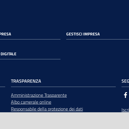
MPRESA
GESTISCI IMPRESA
DIGITALE
TRASPARENZA
SEG
Amministrazione Trasparente
Albo camerale online
Responsabile della protezione dei dati
Iscr
Bandi di gara
Rice
Concorsi
opp