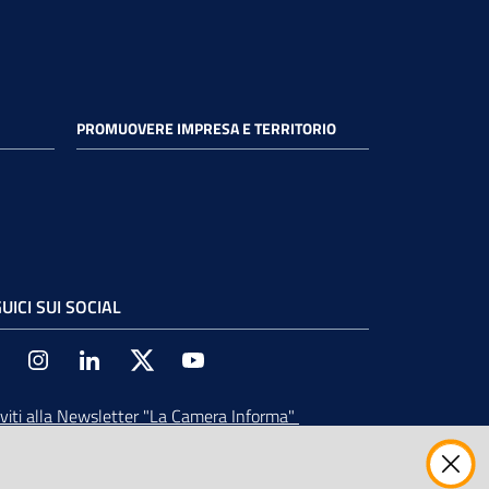
PROMUOVERE IMPRESA E TERRITORIO
UICI SUI SOCIAL
Facebook
Instagram
Linkedin
Twitter
Youtube
iviti alla Newsletter
"La Camera Informa"
vi tutti gli aggiornamenti su eventi, nuove
ortunità e adempimenti normativi