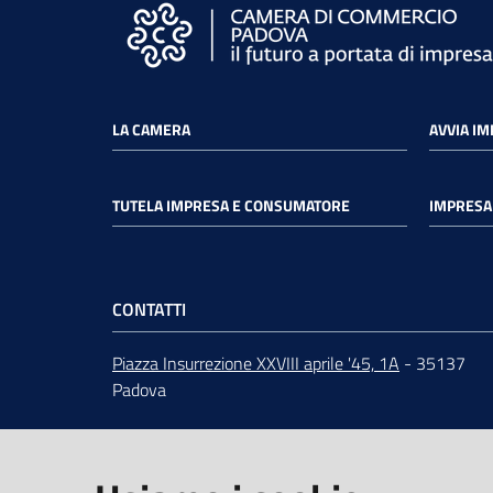
LA CAMERA
AVVIA I
TUTELA IMPRESA E CONSUMATORE
IMPRESA 
CONTATTI
Piazza Insurrezione XXVIII aprile '45, 1A
- 35137
Padova
ORARI
dal lunedì al venerdì 9:00 - 12:30
Centralino
049 82.08.111
URP
-
Ufficio relazioni con il pubblico