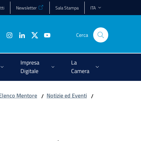
tti
Newsletter
Sala Stampa
ITA
Cerca
Impresa
La
Digitale
Camera
Elenco Mentore
Notizie ed Eventi
/
/