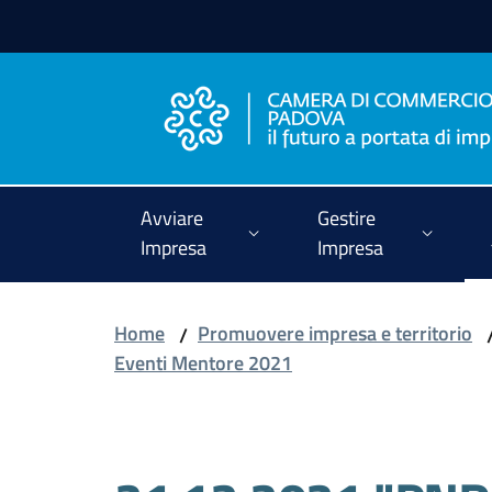
Vai al contenuto
Vai alla navigazione
Vai al footer
Avviare
Gestire
Impresa
Impresa
Home
Promuovere impresa e territorio
/
Eventi Mentore 2021
Salta al contenuto